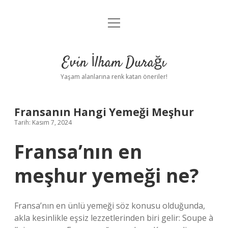
menüyü
Anasayfa
aç
Gizlilik Politikası
Evin İlham Durağı
Yasal Uyarı
Yaşam alanlarına renk katan öneriler!
Hakkımızda
Fransanın Hangi Yemeği Meşhur
Tarih: Kasım 7, 2024
Fransa’nın en
meşhur yemeği ne?
Fransa’nın en ünlü yemeği söz konusu olduğunda,
akla kesinlikle eşsiz lezzetlerinden biri gelir: Soupe à