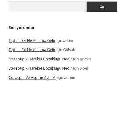
Arama
Son yorumlar
Tıpta It Eki Ne Anlama Gelir
için
admin
Tıpta It Eki Ne Anlama Gelir
için
Gülşah
Stereotipik Hareket Bozukluğu Nedir
için
admin
Stereotipik Hareket Bozukluğu Nedir
için
Sibel
Coraspin Ve Aspirin Aynı Mı
için
admin
casino