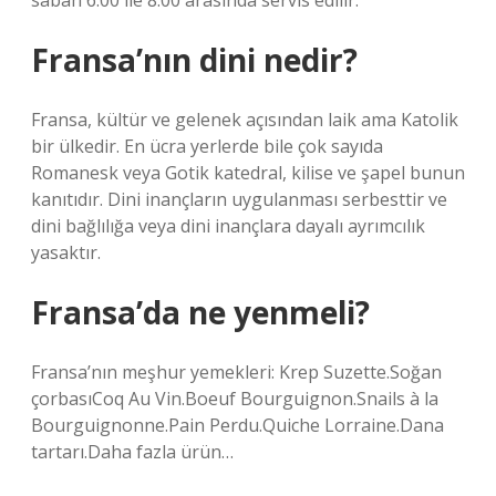
sabah 6:00 ile 8:00 arasında servis edilir.
Fransa’nın dini nedir?
Fransa, kültür ve gelenek açısından laik ama Katolik
bir ülkedir. En ücra yerlerde bile çok sayıda
Romanesk veya Gotik katedral, kilise ve şapel bunun
kanıtıdır. Dini inançların uygulanması serbesttir ve
dini bağlılığa veya dini inançlara dayalı ayrımcılık
yasaktır.
Fransa’da ne yenmeli?
Fransa’nın meşhur yemekleri: Krep Suzette.Soğan
çorbasıCoq Au Vin.Boeuf Bourguignon.Snails à la
Bourguignonne.Pain Perdu.Quiche Lorraine.Dana
tartarı.Daha fazla ürün…