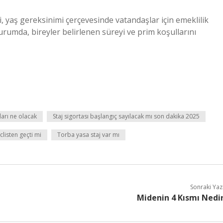
bi, yaş gereksinimi çerçevesinde vatandaşlar için emeklilik
durumda, bireyler belirlenen süreyi ve prim koşullarını
arı ne olacak
Staj sigortası başlangıç sayılacak mı son dakika 2025
clisten geçti mi
Torba yasa staj var mı
Sonraki Yaz
Midenin 4 Kısmı Nedi