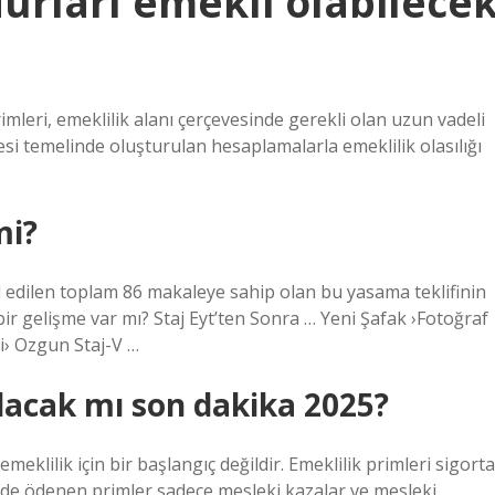
durları emekli olabilece
leri, emeklilik alanı çerçevesinde gerekli olan uzun vadeli
süresi temelinde oluşturulan hesaplamalarla emeklilik olasılığı
mi?
 edilen toplam 86 makaleye sahip olan bu yasama teklifinin
bir gelişme var mı? Staj Eyt’ten Sonra … Yeni Şafak ›Fotoğraf
ri› Ozgun Staj-V …
ılacak mı son dakika 2025?
emeklilik için bir başlangıç ​​değildir. Emeklilik primleri sigorta
nde ödenen primler sadece mesleki kazalar ve mesleki