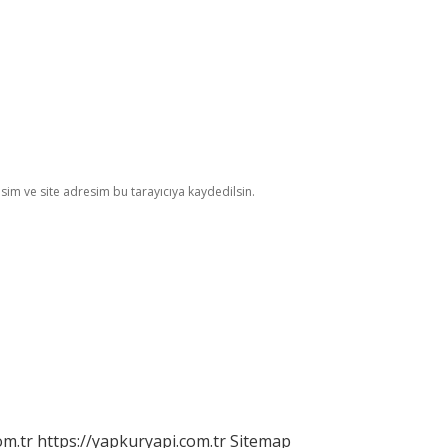
im ve site adresim bu tarayıcıya kaydedilsin.
om.tr
https://yapkuryapi.com.tr
Sitemap