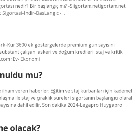
gortası nedir? Bir başlangıç ​​mı? -Siigortam.netigortam.net
c Sigortasi-Indir-BasLangic -…
Bark-Kur 3600 ek göstergelerde premium gün sayısını
ubstant çalışan, askeri ve doğum kredileri, staj ve kritik
e.com ›Ev› Ekonomi
sunuldu mu?
e ilham veren haberler: Eğitim ve staj kurbanları için kademel
şma ile staj ve çıraklık süreleri sigortanın başlangıcı olara
sayısına dahil edilir. Son dakika 2024-Legapro Huygapro
ne olacak?