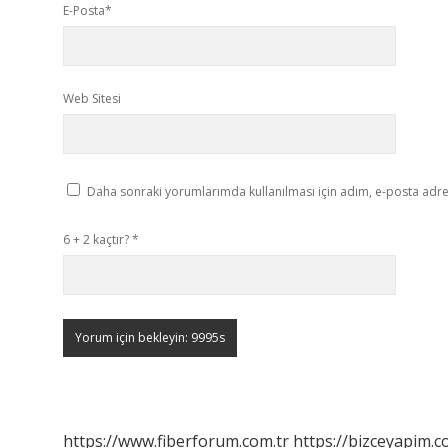
E-Posta*
Web Sitesi
Daha sonraki yorumlarımda kullanılması için adım, e-posta adres
6 + 2 kaçtır?
*
https://www.fiberforum.com.tr
https://bizceyapim.c