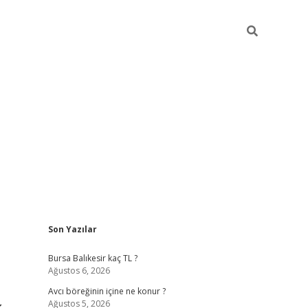
Sidebar
Son Yazılar
vd.casino
Bursa Balıkesir kaç TL ?
Ağustos 6, 2026
Avcı böreğinin içine ne konur ?
Ağustos 5, 2026