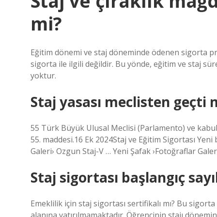
Staj ve çıraklık mağ
mi?
Eğitim dönemi ve staj döneminde ödenen sigorta prim
sigorta ile ilgili değildir. Bu yönde, eğitim ve staj 
yoktur.
Staj yasası meclisten geçti 
55 Türk Büyük Ulusal Meclisi (Parlamento) ve kabul
55. maddesi.16 Ek 2024Staj ve Eğitim Sigortası Yeni 
Galeri› Ozgun Staj-V … Yeni Şafak ›Fotoğraflar Gale
Staj sigortası başlangıç say
Emeklilik için staj sigortası sertifikalı mı? Bu sigorta 
alanına yatırılmamaktadır. Öğrencinin stajı dönemi