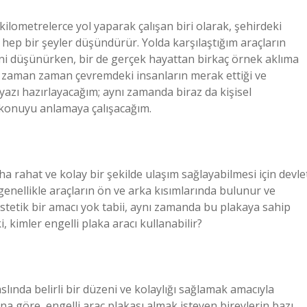
kilometrelerce yol yaparak çalışan biri olarak, şehirdeki
 hep bir şeyler düşündürür. Yolda karşılaştığım araçların
ini düşünürken, bir de gerçek hayattan birkaç örnek aklıma
su, zaman zaman çevremdeki insanların merak ettiği ve
 yazı hazırlayacağım; aynı zamanda biraz da kişisel
konuyu anlamaya çalışacağım.
aha rahat ve kolay bir şekilde ulaşım sağlayabilmesi için devle
 genellikle araçların ön ve arka kısımlarında bulunur ve
 estetik bir amacı yok tabii, aynı zamanda bu plakaya sahip
i, kimler engelli plaka aracı kullanabilir?
slında belirli bir düzeni ve kolaylığı sağlamak amacıyla
na göre, engelli araç plakası almak isteyen bireylerin bazı