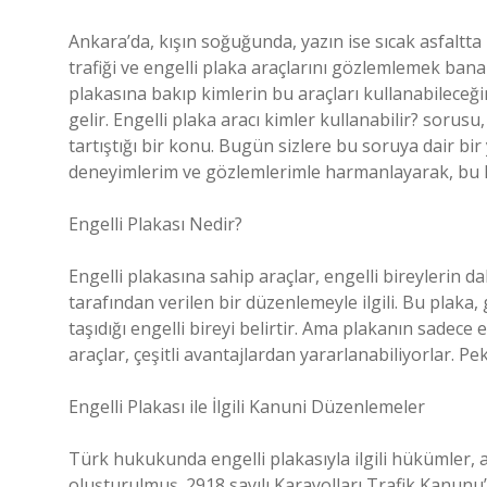
Ankara’da, kışın soğuğunda, yazın ise sıcak asfaltta 
trafiği ve engelli plaka araçlarını gözlemlemek bana
plakasına bakıp kimlerin bu araçları kullanabileceğ
gelir. Engelli plaka aracı kimler kullanabilir? soru
tartıştığı bir konu. Bugün sizlere bu soruya dair bir
deneyimlerim ve gözlemlerimle harmanlayarak, bu 
Engelli Plakası Nedir?
Engelli plakasına sahip araçlar, engelli bireylerin d
tarafından verilen bir düzenlemeyle ilgili. Bu plaka,
taşıdığı engelli bireyi belirtir. Ama plakanın sadece
araçlar, çeşitli avantajlardan yararlanabiliyorlar. Pek
Engelli Plakası ile İlgili Kanuni Düzenlemeler
Türk hukukunda engelli plakasıyla ilgili hükümler, a
oluşturulmuş. 2918 sayılı Karayolları Trafik Kanunu’