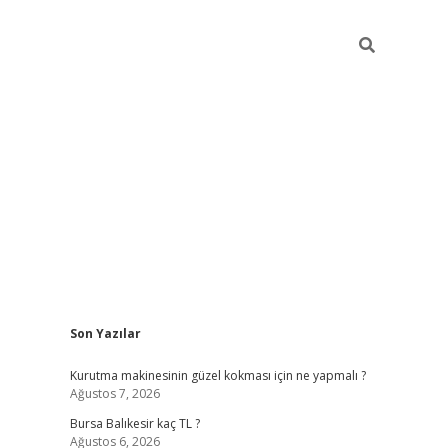
Sidebar
Son Yazılar
vd.casino
Kurutma makinesinin güzel kokması için ne yapmalı ?
Ağustos 7, 2026
Bursa Balıkesir kaç TL ?
Ağustos 6, 2026