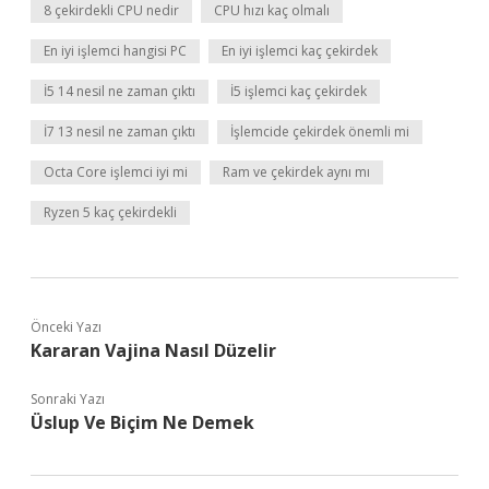
8 çekirdekli CPU nedir
CPU hızı kaç olmalı
En iyi işlemci hangisi PC
En iyi işlemci kaç çekirdek
İ5 14 nesil ne zaman çıktı
İ5 işlemci kaç çekirdek
İ7 13 nesil ne zaman çıktı
İşlemcide çekirdek önemli mi
Octa Core işlemci iyi mi
Ram ve çekirdek aynı mı
Ryzen 5 kaç çekirdekli
Önceki Yazı
Kararan Vajina Nasıl Düzelir
Sonraki Yazı
Üslup Ve Biçim Ne Demek