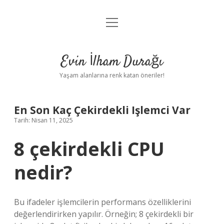
menüyü
Anasayfa
aç
Gizlilik Politikası
Evin İlham Durağı
Yasal Uyarı
Yaşam alanlarına renk katan öneriler!
Hakkımızda
En Son Kaç Çekirdekli Işlemci Var
Tarih: Nisan 11, 2025
8 çekirdekli CPU
nedir?
Bu ifadeler işlemcilerin performans özelliklerini
değerlendirirken yapılır. Örneğin; 8 çekirdekli bir