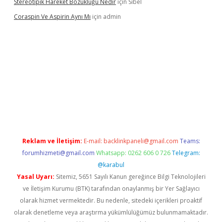
Stereotipik Hareket Bozukluğu Nedir
için
Sibel
Coraspin Ve Aspirin Aynı Mı
için
admin
casino
Reklam ve İletişim:
E-mail:
backlinkpaneli@gmail.com
Teams:
forumhizmeti@gmail.com
Whatsapp: 0262 606 0 726
Telegram:
@karabul
Yasal Uyarı:
Sitemiz, 5651 Sayılı Kanun gereğince Bilgi Teknolojileri
ve İletişim Kurumu (BTK) tarafından onaylanmış bir Yer Sağlayıcı
olarak hizmet vermektedir. Bu nedenle, sitedeki içerikleri proaktif
olarak denetleme veya araştırma yükümlülüğümüz bulunmamaktadır.