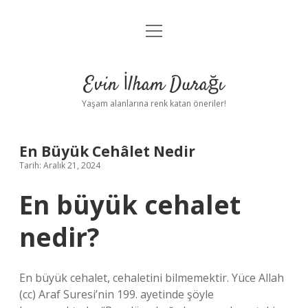
menüyü
Anasayfa
aç
Gizlilik Politikası
Evin İlham Durağı
Yasal Uyarı
Yaşam alanlarına renk katan öneriler!
Hakkımızda
En Büyük Cehâlet Nedir
Tarih: Aralık 21, 2024
En büyük cehalet
nedir?
En büyük cehalet, cehaletini bilmemektir. Yüce Allah
(cc) Araf Suresi’nin 199. ayetinde şöyle