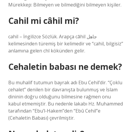
Mürekkep: Bilmeyen ve bilmediğini bilmeyen kişiler.
Cahil mi câhil mi?
cahil – İngilizce Sözlük. Arapça cāhil جاهل
kelimesinden türemiş bir kelimedir ve “cahil, bilgisiz”
anlamına gelen chl kökünden gelir.
Cehaletin babası ne demek?
Bu muhalif tutumun bayrak adı Ebu Cehil’dir. “Çoklu
cehalet” denilen bir davranışta bulunmuş ve İslam
dininin doğru olduğunu bilmesine rağmen onu
kabul etmemiştir. Bu nedenle lakabı Hz. Muhammed
tarafından “Ebu’l-Hakem”den “Ebû Cehil”e
(Cehaletin Babası) çevrilmiştir.