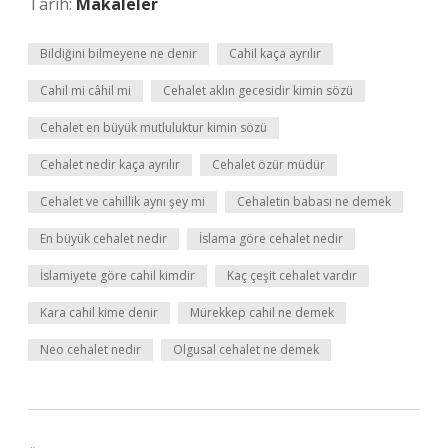
Tarih:
Makaleler
Bildiğini bilmeyene ne denir
Cahil kaça ayrılır
Cahil mi câhil mi
Cehalet aklın gecesidir kimin sözü
Cehalet en büyük mutluluktur kimin sözü
Cehalet nedir kaça ayrılır
Cehalet özür müdür
Cehalet ve cahillik aynı şey mi
Cehaletin babası ne demek
En büyük cehalet nedir
İslama göre cehalet nedir
İslamiyete göre cahil kimdir
Kaç çeşit cehalet vardır
Kara cahil kime denir
Mürekkep cahil ne demek
Neo cehalet nedir
Olgusal cehalet ne demek