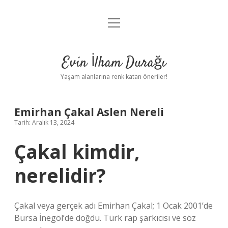
menüyü
Anasayfa
aç
Gizlilik Politikası
Evin İlham Durağı
Yasal Uyarı
Yaşam alanlarına renk katan öneriler!
Hakkımızda
Emirhan Çakal Aslen Nereli
Tarih: Aralık 13, 2024
Çakal kimdir,
nerelidir?
Çakal veya gerçek adı Emirhan Çakal; 1 Ocak 2001’de
Bursa İnegöl’de doğdu. Türk rap şarkıcısı ve söz