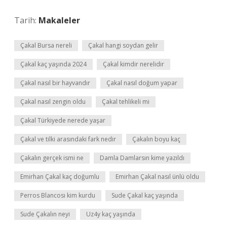
Tarih:
Makaleler
Çakal Bursa nereli
Çakal hangi soydan gelir
Çakal kaç yaşında 2024
Çakal kimdir nerelidir
Çakal nasıl bir hayvandır
Çakal nasıl doğum yapar
Çakal nasıl zengin oldu
Çakal tehlikeli mi
Çakal Türkiyede nerede yaşar
Çakal ve tilki arasındaki fark nedir
Çakalın boyu kaç
Çakalın gerçek ismi ne
Damla Damlarsın kime yazıldı
Emirhan Çakal kaç doğumlu
Emirhan Çakal nasıl ünlü oldu
Perros Blancosı kim kurdu
Sude Çakal kaç yaşında
Sude Çakalın neyi
Uz4y kaç yaşında