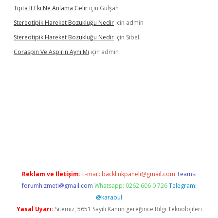
Tıpta It Eki Ne Anlama Gelir
için
Gülşah
Stereotipik Hareket Bozukluğu Nedir
için
admin
Stereotipik Hareket Bozukluğu Nedir
için
Sibel
Coraspin Ve Aspirin Aynı Mı
için
admin
casino
Reklam ve İletişim:
E-mail:
backlinkpaneli@gmail.com
Teams:
forumhizmeti@gmail.com
Whatsapp: 0262 606 0 726
Telegram:
@karabul
Yasal Uyarı:
Sitemiz, 5651 Sayılı Kanun gereğince Bilgi Teknolojileri