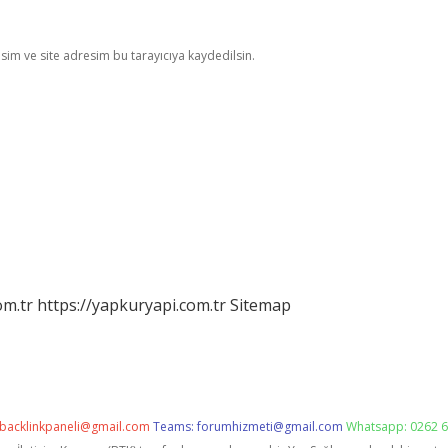
im ve site adresim bu tarayıcıya kaydedilsin.
om.tr
https://yapkuryapi.com.tr
Sitemap
backlinkpaneli@gmail.com
Teams:
forumhizmeti@gmail.com
Whatsapp: 0262 6