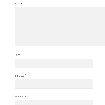
Yorum
İsim*
E-Posta*
Web Sitesi