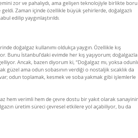
emini zor ve pahalıydı, ama gelişen teknolojiyle birlikte boru
 geldi. Zaman içinde özellikle büyük şehirlerde, doğalgazlı
ul edilip yaygınlaştırıldı.
erinde doğalgaz kullanımı oldukça yaygın. Özellikle kış
ıyor. Bunu İstanbul’daki evimde her kış yaşıyorum; doğalgazla
gelliyor. Ancak, bazen diyorum ki, “Doğalgaz mı, yoksa odunl
ak güzel ama odun sobasının verdiği o nostaljik sıcaklık da
ği var; odun toplamak, kesmek ve soba yakmak gibi işlemlerle
z hem verimli hem de çevre dostu bir yakıt olarak sanayini
gazın üretim süreci çevresel etkilere yol açabiliyor, bu da