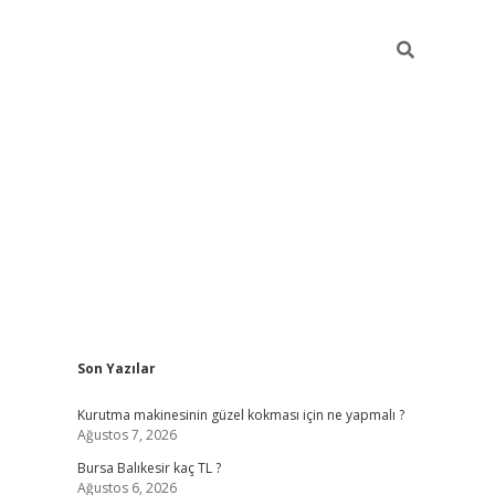
Sidebar
Son Yazılar
vd.casino
Kurutma makinesinin güzel kokması için ne yapmalı ?
Ağustos 7, 2026
Bursa Balıkesir kaç TL ?
Ağustos 6, 2026