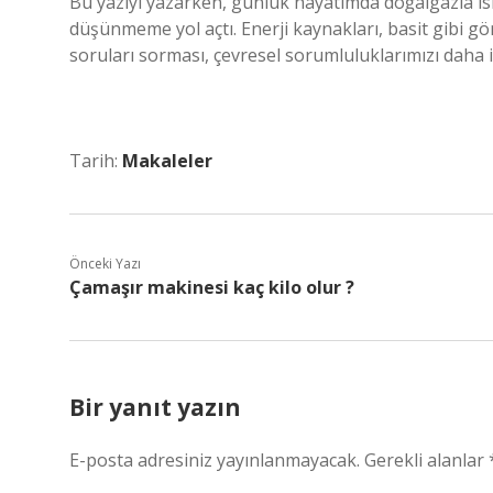
Bu yazıyı yazarken, günlük hayatımda doğalgazla ıs
düşünmeme yol açtı. Enerji kaynakları, basit gibi g
soruları sorması, çevresel sorumluluklarımızı daha 
Tarih:
Makaleler
Önceki Yazı
Çamaşır makinesi kaç kilo olur ?
Bir yanıt yazın
E-posta adresiniz yayınlanmayacak.
Gerekli alanlar