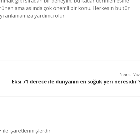
ınmak gibi sıradan bir deneyim, bu kadar derinlemesine
örünen ama aslında çok önemli bir konu. Herkesin bu tür
iyi anlamamıza yardımcı olur.
Sonraki Yaz
Eksi 71 derece ile dünyanın en soğuk yeri neresidir 
*
ile işaretlenmişlerdir