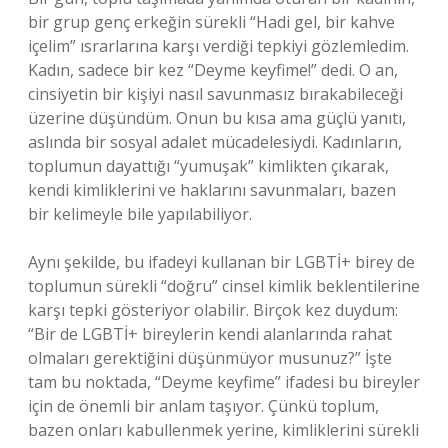
bir grup genç erkeğin sürekli “Hadi gel, bir kahve
içelim” ısrarlarına karşı verdiği tepkiyi gözlemledim.
Kadın, sadece bir kez “Deyme keyfime!” dedi. O an,
cinsiyetin bir kişiyi nasıl savunmasız bırakabileceği
üzerine düşündüm. Onun bu kısa ama güçlü yanıtı,
aslında bir sosyal adalet mücadelesiydi. Kadınların,
toplumun dayattığı “yumuşak” kimlikten çıkarak,
kendi kimliklerini ve haklarını savunmaları, bazen
bir kelimeyle bile yapılabiliyor.
Aynı şekilde, bu ifadeyi kullanan bir LGBTİ+ birey de
toplumun sürekli “doğru” cinsel kimlik beklentilerine
karşı tepki gösteriyor olabilir. Birçok kez duydum:
“Bir de LGBTİ+ bireylerin kendi alanlarında rahat
olmaları gerektiğini düşünmüyor musunuz?” İşte
tam bu noktada, “Deyme keyfime” ifadesi bu bireyler
için de önemli bir anlam taşıyor. Çünkü toplum,
bazen onları kabullenmek yerine, kimliklerini sürekli