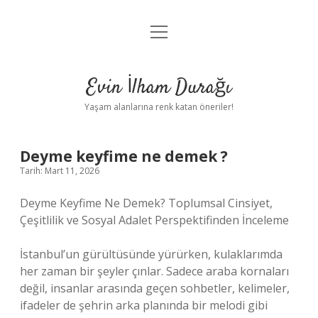
menüyü
Anasayfa
aç
Gizlilik Politikası
Evin İlham Durağı
Yasal Uyarı
Yaşam alanlarına renk katan öneriler!
Hakkımızda
Deyme keyfime ne demek ?
Tarih: Mart 11, 2026
Deyme Keyfime Ne Demek? Toplumsal Cinsiyet,
Çeşitlilik ve Sosyal Adalet Perspektifinden İnceleme
İstanbul’un gürültüsünde yürürken, kulaklarımda
her zaman bir şeyler çınlar. Sadece araba kornaları
değil, insanlar arasında geçen sohbetler, kelimeler,
ifadeler de şehrin arka planında bir melodi gibi