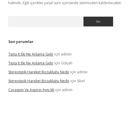
halinde, ilgili içerikler yasal süre içerisinde sitemizden kaldırılacaktır.
Arama
Son yorumlar
Tıpta It Eki Ne Anlama Gelir
için
admin
Tıpta It Eki Ne Anlama Gelir
için
Gülşah
Stereotipik Hareket Bozukluğu Nedir
için
admin
Stereotipik Hareket Bozukluğu Nedir
için
Sibel
Coraspin Ve Aspirin Aynı Mı
için
admin