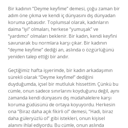
Bir kadının “Deyme keyfime” demesi, çoğu zaman bir
adım öne çıkma ve kendi iç dünyasını dış dünyadan
koruma çabasıdır. Toplumsal olarak, kadınların
daima “iyi” olmaları, herkese “yumuşak” ve
“yardımcı” olmaları beklenir. Bir kadın, kendi keyfini
savunarak bu normlara karşı çıkar. Bir kadının
“deyme keyfime” dediği an, aslında o özgürlüğünü
yeniden talep ettiği bir andır.
Geçtiğimiz hafta işyerimde, bir kadın arkadaşımın
sürekli olarak “Deyme keyfime!” dediğini
duyduğumda, içsel bir mutluluk hissettim. Çünkü bu
cümle, onun sadece sınırlarını koyduğunu değil, aynı
zamanda kendi dünyasını dış müdahalelere karşı
koruma güdüsünü de ortaya koyuyordu. Herkesin
ona “Biraz daha açık fikirli ol” demesi, “Hadi, biraz
daha güleryüzlü ol” gibi istekleri, onun kişisel
alanını ihlal ediyordu. Bu cümle, onun aslında