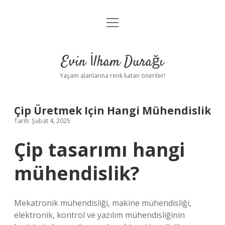
menüyü
Anasayfa
aç
Gizlilik Politikası
Evin İlham Durağı
Yasal Uyarı
Yaşam alanlarına renk katan öneriler!
Hakkımızda
Çip Üretmek Için Hangi Mühendislik
Tarih: Şubat 4, 2025
Çip tasarımı hangi
mühendislik?
Mekatronik mühendisliği, makine mühendisliği,
elektronik, kontrol ve yazılım mühendisliğinin