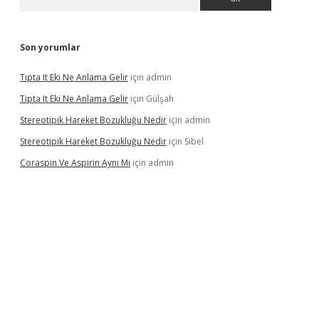
Son yorumlar
Tıpta It Eki Ne Anlama Gelir
için
admin
Tıpta It Eki Ne Anlama Gelir
için
Gülşah
Stereotipik Hareket Bozukluğu Nedir
için
admin
Stereotipik Hareket Bozukluğu Nedir
için
Sibel
Coraspin Ve Aspirin Aynı Mı
için
admin
asino