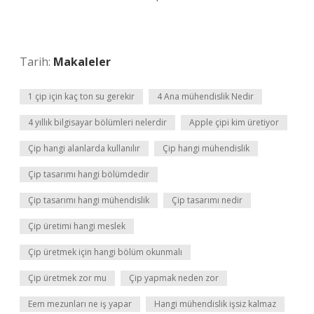
Tarih:
Makaleler
1 çip için kaç ton su gerekir
4 Ana mühendislik Nedir
4 yıllık bilgisayar bölümleri nelerdir
Apple çipi kim üretiyor
Çip hangi alanlarda kullanılır
Çip hangi mühendislik
Çip tasarımı hangi bölümdedir
Çip tasarımı hangi mühendislik
Çip tasarımı nedir
Çip üretimi hangi meslek
Çip üretmek için hangi bölüm okunmalı
Çip üretmek zor mu
Çip yapmak neden zor
Eem mezunları ne iş yapar
Hangi mühendislik işsiz kalmaz