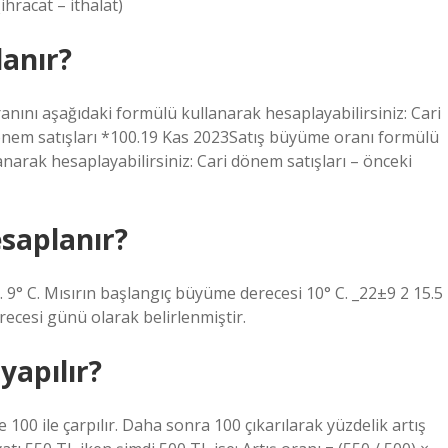
hracat – ithalat)
lanır?
nını aşağıdaki formülü kullanarak hesaplayabilirsiniz: Cari
dönem satışları *100.19 Kas 2023Satış büyüme oranı formülü
narak hesaplayabilirsiniz: Cari dönem satışları – önceki
saplanır?
° C. Mısırın başlangıç ​​büyüme derecesi 10° C. _22±9 2 15.5
ecesi günü olarak belirlenmiştir.
yapılır?
100 ile çarpılır. Daha sonra 100 çıkarılarak yüzdelik artış