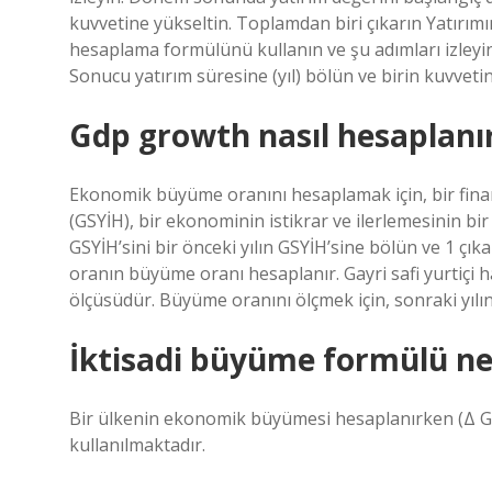
kuvvetine yükseltin. Toplamdan biri çıkarın Yatırımı
hesaplama formülünü kullanın ve şu adımları izleyi
Sonucu yatırım süresine (yıl) bölün ve birin kuvveti
Gdp growth nasıl hesaplanı
Ekonomik büyüme oranını hesaplamak için, bir finans
(GSYİH), bir ekonominin istikrar ve ilerlemesinin bi
GSYİH’sini bir önceki yılın GSYİH’sine bölün ve 1 çı
oranın büyüme oranı hesaplanır. Gayri safi yurtiçi ha
ölçüsüdür. Büyüme oranını ölçmek için, sonraki yılın 
İktisadi büyüme formülü ne
Bir ülkenin ekonomik büyümesi hesaplanırken (Δ GS
kullanılmaktadır.