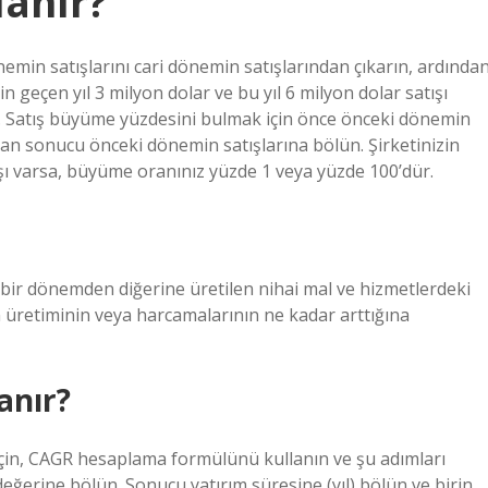
anır?
min satışlarını cari dönemin satışlarından çıkarın, ardında
 geçen yıl 3 milyon dolar ve bu yıl 6 milyon dolar satışı
. Satış büyüme yüzdesini bulmak için önce önceki dönemin
ndan sonucu önceki dönemin satışlarına bölün. Şirketinizin
tışı varsa, büyüme oranınız yüzde 1 veya yüzde 100’dür.
 bir dönemden diğerine üretilen nihai mal ve hizmetlerdeki
in üretiminin veya harcamalarının ne kadar arttığına
anır?
 için, CAGR hesaplama formülünü kullanın ve şu adımları
değerine bölün. Sonucu yatırım süresine (yıl) bölün ve birin