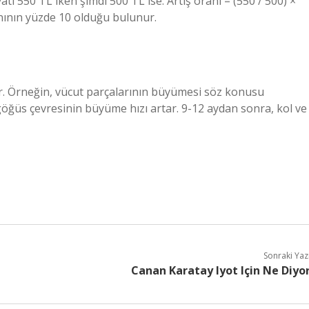
tı 550 TL iken şimdi 500 TL ise: Artış oranı = (550 / 500) ×
anının yüzde 10 olduğu bulunur.
der. Örneğin, vücut parçalarının büyümesi söz konusu
 göğüs çevresinin büyüme hızı artar. 9-12 aydan sonra, kol ve
Sonraki Yaz
Canan Karatay Iyot Için Ne Diyo