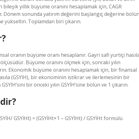
n bileşik yıllık büyüme oranını hesaplamak için, CAGR
n: Dönem sonunda yatırım değerini başlangıç ​​değerine bölün
ne yükseltin. Toplamdan biri çıkarın.
r?
al oranın büyüme oranı hesaplanır. Gayri safi yurtiçi hasıl
r ölçüsüdür. Büyüme oranını ölçmek için, sonraki yılın
karın. Ekonomik büyüme oranını hesaplamak için, bir finansal
sıla (GSYİH), bir ekonominin istikrar ve ilerlemesinin bir
GSYİH’sini bir önceki yılın GSYİH’sine bölün ve 1 çıkarın.
dir?
YİH/ GSYİHt) = (GSYİHt+1 – GSYİHt) / GSYİHt formülü