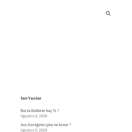
Sidebar
Son Yazılar
vd.casino
Bursa Balıkesir kaç TL ?
Ağustos 6, 2026
Avcı böreğinin içine ne konur ?
Ağustos 5, 2026