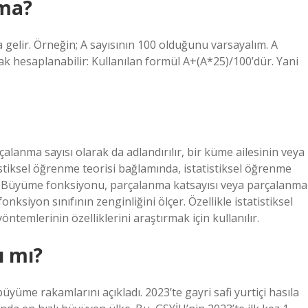
ma?
a gelir. Örneğin; A sayısının 100 olduğunu varsayalım. A
rak hesaplanabilir: Kullanılan formül A+(A*25)/100’dür. Yani
anma sayısı olarak da adlandırılır, bir küme ailesinin veya
atistiksel öğrenme teorisi bağlamında, istatistiksel öğrenme
lır. Büyüme fonksiyonu, parçalanma katsayısı veya parçalanma
onksiyon sınıfının zenginliğini ölçer. Özellikle istatistiksel
temlerinin özelliklerini araştırmak için kullanılır.
ı mı?
yüme rakamlarını açıkladı. 2023’te gayri safi yurtiçi hasıla