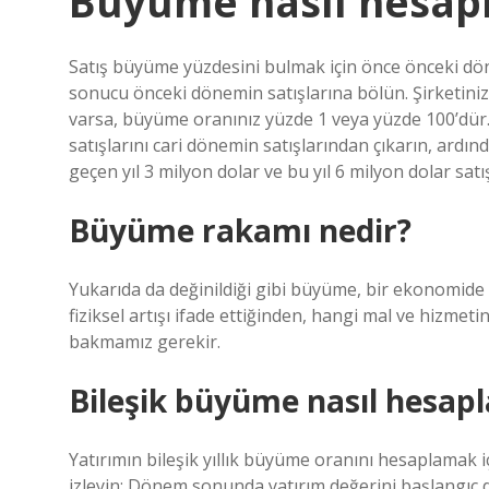
Büyüme nasıl hesapl
Satış büyüme yüzdesini bulmak için önce önceki döne
sonucu önceki dönemin satışlarına bölün. Şirketinizin
varsa, büyüme oranınız yüzde 1 veya yüzde 100’dür
satışlarını cari dönemin satışlarından çıkarın, ardı
geçen yıl 3 milyon dolar ve bu yıl 6 milyon dolar sa
Büyüme rakamı nedir?
Yukarıda da değinildiği gibi büyüme, bir ekonomide
fiziksel artışı ifade ettiğinden, hangi mal ve hizmet
bakmamız gerekir.
Bileşik büyüme nasıl hesapl
Yatırımın bileşik yıllık büyüme oranını hesaplamak
izleyin: Dönem sonunda yatırım değerini başlangıç ​​