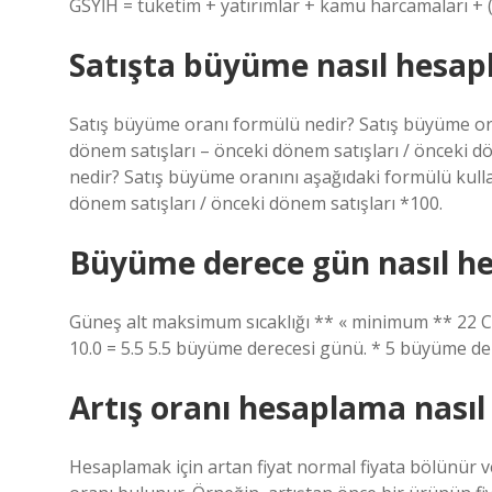
GSYİH = tüketim + yatırımlar + kamu harcamaları + (i
Satışta büyüme nasıl hesap
Satış büyüme oranı formülü nedir? Satış büyüme ora
dönem satışları – önceki dönem satışları / önceki 
nedir? Satış büyüme oranını aşağıdaki formülü kulla
dönem satışları / önceki dönem satışları *100.
Büyüme derece gün nasıl he
Güneş alt maksimum sıcaklığı ** « minimum ** 22 C. 9
10.0 = 5.5 5.5 büyüme derecesi günü. * 5 büyüme der
Artış oranı hesaplama nasıl 
Hesaplamak için artan fiyat normal fiyata bölünür ve 