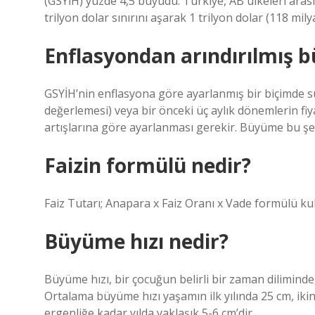
(GSYİH) yüzde 4,5 büyüdü. Türkiye, AB ülkeleri arası
trilyon dolar sınırını aşarak 1 trilyon dolar (118 mil
Enflasyondan arındırılmış 
GSYİH’nin enflasyona göre ayarlanmış bir biçimde sunu
değerlemesi) veya bir önceki üç aylık dönemlerin fiyat
artışlarına göre ayarlanması gerekir. Büyüme bu şe
Faizin formülü nedir?
Faiz Tutarı; Anapara x Faiz Oranı x Vade formülü kul
Büyüme hızı nedir?
Büyüme hızı, bir çocuğun belirli bir zaman diliminde
Ortalama büyüme hızı yaşamın ilk yılında 25 cm, ikinc
ergenliğe kadar yılda yaklaşık 5-6 cm’dir.