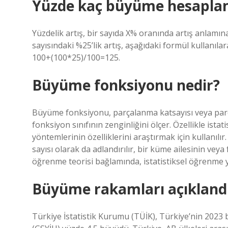
Yüzde kaç büyüme hesapla
Yüzdelik artış, bir sayıda X% oranında artış anlamın
sayısındaki %25’lik artış, aşağıdaki formül kullanıla
100+(100*25)/100=125.
Büyüme fonksiyonu nedir?
Büyüme fonksiyonu, parçalanma katsayısı veya parçal
fonksiyon sınıfının zenginliğini ölçer. Özellikle ist
yöntemlerinin özelliklerini araştırmak için kullanı
sayısı olarak da adlandırılır, bir küme ailesinin veya f
öğrenme teorisi bağlamında, istatistiksel öğrenme yön
Büyüme rakamları açıkland
Türkiye İstatistik Kurumu (TÜİK), Türkiye’nin 2023 bü