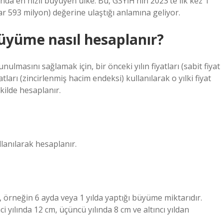
nda en hızlı büyüyen ülke. Bu, GSYİH’nin 2023’te ilk kez 1
yar 593 milyon) değerine ulaştığı anlamına geliyor.
büyüme nasıl hesaplanır?
lmasını sağlamak için, bir önceki yılın fiyatları (sabit fiyat
ları (zincirlenmiş hacim endeksi) kullanılarak o yılki fiyat
kilde hesaplanır.
lanılarak hesaplanır.
, örneğin 6 ayda veya 1 yılda yaptığı büyüme miktarıdır.
i yılında 12 cm, üçüncü yılında 8 cm ve altıncı yıldan