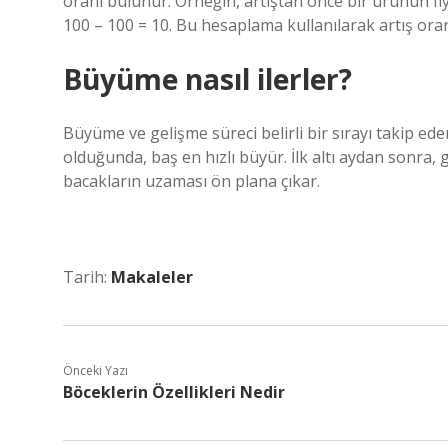
oranı bulunur. Örneğin, artıştan önce bir ürünün fiya
100 – 100 = 10. Bu hesaplama kullanılarak artış or
Büyüme nasıl ilerler?
Büyüme ve gelişme süreci belirli bir sırayı takip e
olduğunda, baş en hızlı büyür. İlk altı aydan sonra,
bacakların uzaması ön plana çıkar.
Tarih:
Makaleler
Önceki Yazı
Böceklerin Özellikleri Nedir