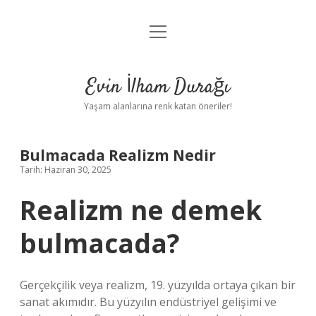
menüyü
Anasayfa
aç
Gizlilik Politikası
Evin İlham Durağı
Yasal Uyarı
Yaşam alanlarına renk katan öneriler!
Hakkımızda
Bulmacada Realizm Nedir
Tarih: Haziran 30, 2025
Realizm ne demek
bulmacada?
Gerçekçilik veya realizm, 19. yüzyılda ortaya çıkan bir
sanat akımıdır. Bu yüzyılın endüstriyel gelişimi ve