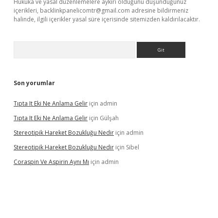
Hukuka ve yasal düzenlemelere aykırı olduğunu düşündüğünüz
içerikleri,
backlinkpanelicomtr@gmail.com
adresine bildirmeniz
halinde, ilgili içerikler yasal süre içerisinde sitemizden kaldırılacaktır.
Arama
Son yorumlar
Tıpta It Eki Ne Anlama Gelir
için
admin
Tıpta It Eki Ne Anlama Gelir
için
Gülşah
Stereotipik Hareket Bozukluğu Nedir
için
admin
Stereotipik Hareket Bozukluğu Nedir
için
Sibel
Coraspin Ve Aspirin Aynı Mı
için
admin