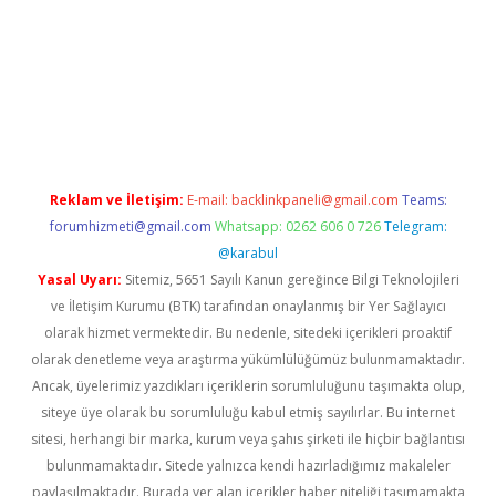
casino
Reklam ve İletişim:
E-mail:
backlinkpaneli@gmail.com
Teams:
forumhizmeti@gmail.com
Whatsapp: 0262 606 0 726
Telegram:
@karabul
Yasal Uyarı:
Sitemiz, 5651 Sayılı Kanun gereğince Bilgi Teknolojileri
ve İletişim Kurumu (BTK) tarafından onaylanmış bir Yer Sağlayıcı
olarak hizmet vermektedir. Bu nedenle, sitedeki içerikleri proaktif
olarak denetleme veya araştırma yükümlülüğümüz bulunmamaktadır.
Ancak, üyelerimiz yazdıkları içeriklerin sorumluluğunu taşımakta olup,
siteye üye olarak bu sorumluluğu kabul etmiş sayılırlar. Bu internet
sitesi, herhangi bir marka, kurum veya şahıs şirketi ile hiçbir bağlantısı
bulunmamaktadır. Sitede yalnızca kendi hazırladığımız makaleler
paylaşılmaktadır. Burada yer alan içerikler haber niteliği taşımamakta