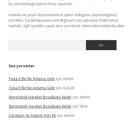
bu sorumluluğu kabul etmiş sayılırlar.
Hukuka ve yasal düzenlemelere aykırı olduğunu düşündüğünüz
içerikleri,
backlinkpanelicomtr@gmail.com
adresine bildirmeniz
halinde, ilgili içerikler yasal süre içerisinde sitemizden kaldırılacaktır.
Arama
Son yorumlar
Tıpta It Eki Ne Anlama Gelir
için
admin
Tıpta It Eki Ne Anlama Gelir
için
Gülşah
Stereotipik Hareket Bozukluğu Nedir
için
admin
Stereotipik Hareket Bozukluğu Nedir
için
Sibel
Coraspin Ve Aspirin Aynı Mı
için
admin