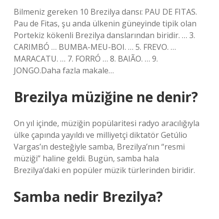
Bilmeniz gereken 10 Brezilya dansı: PAU DE FITAS.
Pau de Fitas, şu anda ülkenin güneyinde tipik olan
Portekiz kökenli Brezilya danslarından biridir. … 3.
CARIMBÓ … BUMBA-MEU-BOI. … 5. FREVO. …
MARACATU. … 7. FORRÓ … 8. BAIÃO. … 9.
JONGO.Daha fazla makale…
Brezilya müziğine ne denir?
On yıl içinde, müziğin popülaritesi radyo aracılığıyla
ülke çapında yayıldı ve milliyetçi diktatör Getúlio
Vargas’ın desteğiyle samba, Brezilya’nın “resmi
müziği” haline geldi. Bugün, samba hala
Brezilya’daki en popüler müzik türlerinden biridir.
Samba nedir Brezilya?