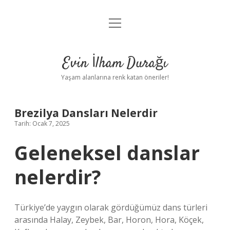
menüyü
Anasayfa
aç
Gizlilik Politikası
Evin İlham Durağı
Yasal Uyarı
Yaşam alanlarına renk katan öneriler!
Hakkımızda
Brezilya Dansları Nelerdir
Tarih: Ocak 7, 2025
Geleneksel danslar
nelerdir?
Türkiye’de yaygın olarak gördüğümüz dans türleri
arasında Halay, Zeybek, Bar, Horon, Hora, Köçek,