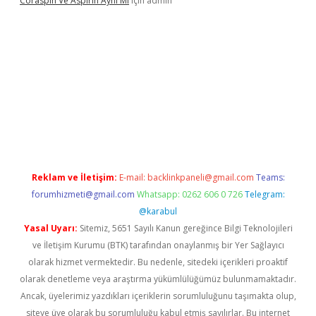
Coraspin Ve Aspirin Aynı Mı
için
admin
.casino
Reklam ve İletişim:
E-mail:
backlinkpaneli@gmail.com
Teams:
forumhizmeti@gmail.com
Whatsapp: 0262 606 0 726
Telegram:
@karabul
Yasal Uyarı:
Sitemiz, 5651 Sayılı Kanun gereğince Bilgi Teknolojileri
ve İletişim Kurumu (BTK) tarafından onaylanmış bir Yer Sağlayıcı
olarak hizmet vermektedir. Bu nedenle, sitedeki içerikleri proaktif
olarak denetleme veya araştırma yükümlülüğümüz bulunmamaktadır.
Ancak, üyelerimiz yazdıkları içeriklerin sorumluluğunu taşımakta olup,
siteye üye olarak bu sorumluluğu kabul etmiş sayılırlar. Bu internet