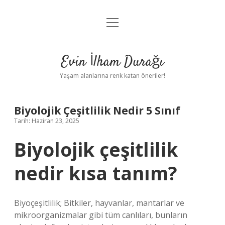
menüyü
Anasayfa
aç
Gizlilik Politikası
Evin İlham Durağı
Yasal Uyarı
Yaşam alanlarına renk katan öneriler!
Hakkımızda
Biyolojik Çeşitlilik Nedir 5 Sınıf
Tarih: Haziran 23, 2025
Biyolojik çeşitlilik
nedir kısa tanım?
Biyoçeşitlilik; Bitkiler, hayvanlar, mantarlar ve
mikroorganizmalar gibi tüm canlıları, bunların