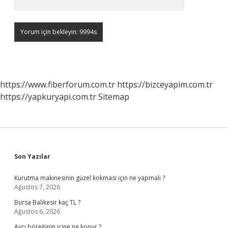
https://www.fiberforum.com.tr
https://bizceyapim.com.tr
https://yapkuryapi.com.tr
Sitemap
Sidebar
Son Yazılar
Kurutma makinesinin güzel kokması için ne yapmalı ?
Ağustos 7, 2026
Bursa Balıkesir kaç TL ?
Ağustos 6, 2026
Avcı böreğinin içine ne konur ?