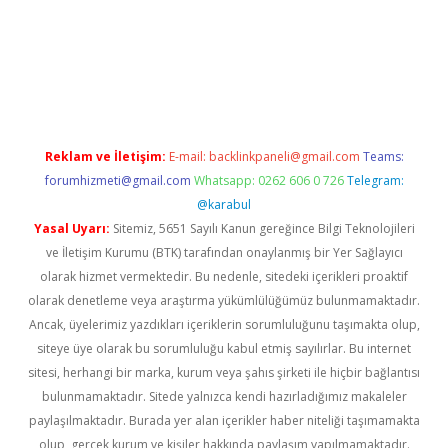
asino
Reklam ve İletişim:
E-mail:
backlinkpaneli@gmail.com
Teams:
forumhizmeti@gmail.com
Whatsapp: 0262 606 0 726
Telegram:
@karabul
Yasal Uyarı:
Sitemiz, 5651 Sayılı Kanun gereğince Bilgi Teknolojileri
ve İletişim Kurumu (BTK) tarafından onaylanmış bir Yer Sağlayıcı
olarak hizmet vermektedir. Bu nedenle, sitedeki içerikleri proaktif
olarak denetleme veya araştırma yükümlülüğümüz bulunmamaktadır.
Ancak, üyelerimiz yazdıkları içeriklerin sorumluluğunu taşımakta olup,
siteye üye olarak bu sorumluluğu kabul etmiş sayılırlar. Bu internet
sitesi, herhangi bir marka, kurum veya şahıs şirketi ile hiçbir bağlantısı
bulunmamaktadır. Sitede yalnızca kendi hazırladığımız makaleler
paylaşılmaktadır. Burada yer alan içerikler haber niteliği taşımamakta
olup, gerçek kurum ve kişiler hakkında paylaşım yapılmamaktadır.