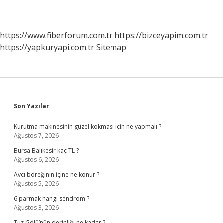
https://www.fiberforum.com.tr
https://bizceyapim.com.tr
https://yapkuryapi.com.tr
Sitemap
Sidebar
Son Yazılar
Kurutma makinesinin güzel kokması için ne yapmalı ?
Ağustos 7, 2026
Bursa Balıkesir kaç TL ?
Ağustos 6, 2026
Avcı böreğinin içine ne konur ?
Ağustos 5, 2026
6 parmak hangi sendrom ?
Ağustos 3, 2026
Tuz Gölü’nün derinliği ne kadar ?