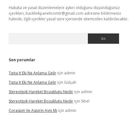
Hukuka ve yasal düzenlemelere aykırı olduğunu düşündüğünüz
içerikleri,
backlinkpanelicomtr@gmail.com
adresine bildirmeniz
halinde, ilgili içerikler yasal süre içerisinde sitemizden kaldırılacaktır.
Arama
Son yorumlar
Tıpta It Eki Ne Anlama Gelir
için
admin
Tıpta It Eki Ne Anlama Gelir
için
Gülşah
Stereotipik Hareket Bozukluğu Nedir
için
admin
Stereotipik Hareket Bozukluğu Nedir
için
Sibel
Coraspin Ve Aspirin Aynı Mı
için
admin