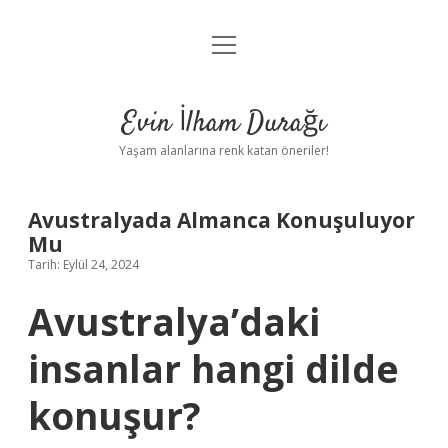
menüyü
Anasayfa
aç
Gizlilik Politikası
Evin İlham Durağı
Yasal Uyarı
Yaşam alanlarına renk katan öneriler!
Hakkımızda
Avustralyada Almanca Konuşuluyor
Mu
Tarih: Eylül 24, 2024
Avustralya’daki
insanlar hangi dilde
konuşur?