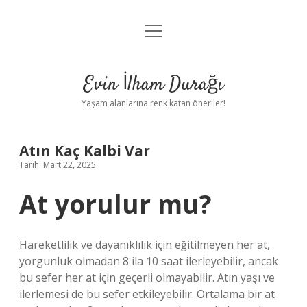
menüyü
Anasayfa
aç
Gizlilik Politikası
Evin İlham Durağı
Yasal Uyarı
Yaşam alanlarına renk katan öneriler!
Hakkımızda
Atın Kaç Kalbi Var
Tarih: Mart 22, 2025
At yorulur mu?
Hareketlilik ve dayanıklılık için eğitilmeyen her at,
yorgunluk olmadan 8 ila 10 saat ilerleyebilir, ancak
bu sefer her at için geçerli olmayabilir. Atın yaşı ve
ilerlemesi de bu sefer etkileyebilir. Ortalama bir at