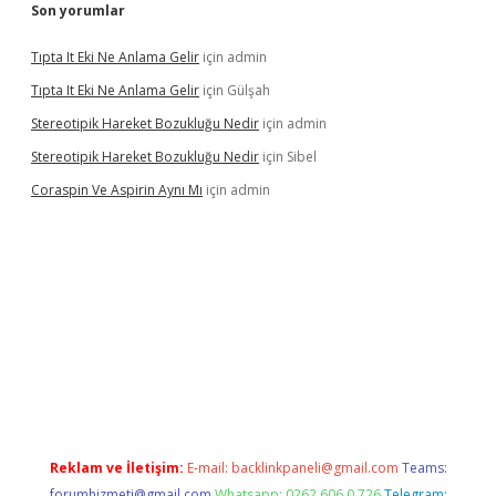
Son yorumlar
Tıpta It Eki Ne Anlama Gelir
için
admin
Tıpta It Eki Ne Anlama Gelir
için
Gülşah
Stereotipik Hareket Bozukluğu Nedir
için
admin
Stereotipik Hareket Bozukluğu Nedir
için
Sibel
Coraspin Ve Aspirin Aynı Mı
için
admin
d.casino
Reklam ve İletişim:
E-mail:
backlinkpaneli@gmail.com
Teams:
forumhizmeti@gmail.com
Whatsapp: 0262 606 0 726
Telegram: