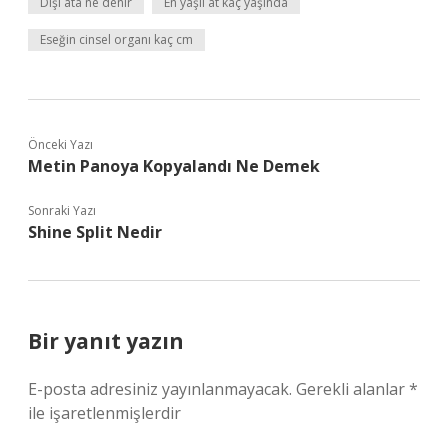
Dişi ata ne denir
En yaşlı at kaç yaşında
Eseğin cinsel organı kaç cm
Önceki Yazı
Metin Panoya Kopyalandı Ne Demek
Sonraki Yazı
Shine Split Nedir
Bir yanıt yazın
E-posta adresiniz yayınlanmayacak.
Gerekli alanlar
*
ile işaretlenmişlerdir