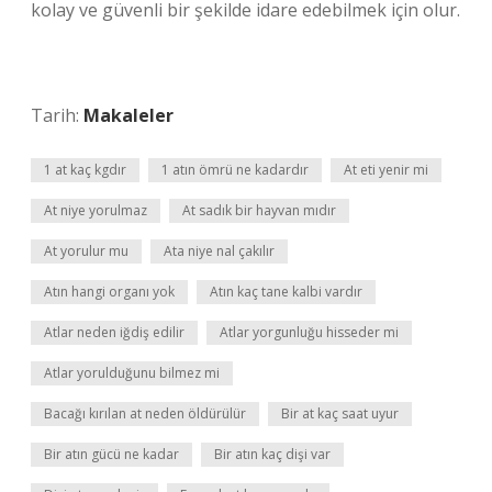
kolay ve güvenli bir şekilde idare edebilmek için olur.
Tarih:
Makaleler
1 at kaç kgdır
1 atın ömrü ne kadardır
At eti yenir mi
At niye yorulmaz
At sadık bir hayvan mıdır
At yorulur mu
Ata niye nal çakılır
Atın hangi organı yok
Atın kaç tane kalbi vardır
Atlar neden iğdiş edilir
Atlar yorgunluğu hisseder mi
Atlar yorulduğunu bilmez mi
Bacağı kırılan at neden öldürülür
Bir at kaç saat uyur
Bir atın gücü ne kadar
Bir atın kaç dişi var