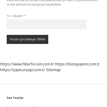
Daha sonraki yorumlarımda kullanılması için adım, e-posta adresim
ve site adresim bu tarayıcıya kaydedilsin.
10 - 4 kaçtır?
*
https://www.fiberforum.com.tr
https://bizceyapim.com.tr
https://yapkuryapi.com.tr
Sitemap
Sidebar
Son Yazılar