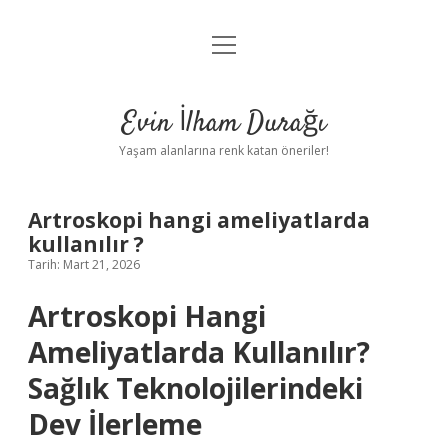
menüyü
Anasayfa
aç
Gizlilik Politikası
Evin İlham Durağı
Yasal Uyarı
Yaşam alanlarına renk katan öneriler!
Hakkımızda
Artroskopi hangi ameliyatlarda
kullanılır ?
Tarih: Mart 21, 2026
Artroskopi Hangi
Ameliyatlarda Kullanılır?
Sağlık Teknolojilerindeki
Dev İlerleme