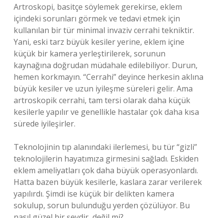
Artroskopi, basitçe söylemek gerekirse, eklem
içindeki sorunları görmek ve tedavi etmek için
kullanılan bir tür minimal invaziv cerrahi tekniktir.
Yani, eski tarz büyük kesiler yerine, eklem içine
küçük bir kamera yerleştirilerek, sorunun
kaynağına doğrudan müdahale edilebiliyor. Durun,
hemen korkmayın. “Cerrahi” deyince herkesin aklına
büyük kesiler ve uzun iyileşme süreleri gelir. Ama
artroskopik cerrahi, tam tersi olarak daha küçük
kesilerle yapılır ve genellikle hastalar çok daha kısa
sürede iyileşirler.
Teknolojinin tıp alanındaki ilerlemesi, bu tür “gizli”
teknolojilerin hayatımıza girmesini sağladı. Eskiden
eklem ameliyatları çok daha büyük operasyonlardı.
Hatta bazen büyük kesilerle, kaslara zarar verilerek
yapılırdı. Şimdi ise küçük bir delikten kamera
sokulup, sorun bulunduğu yerden çözülüyor. Bu
nasıl güzel bir şeydir, değil mi?