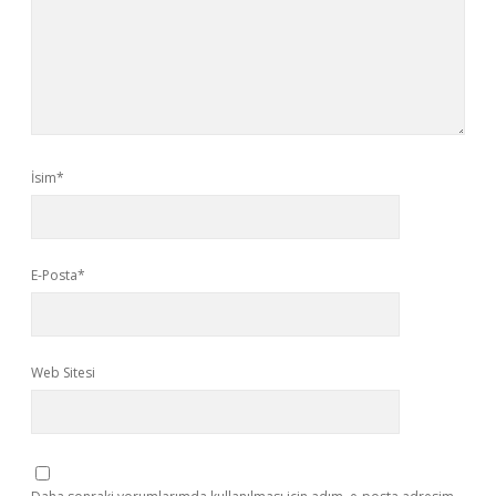
İsim*
E-Posta*
Web Sitesi