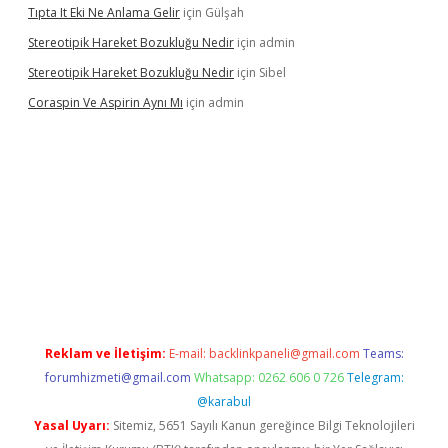
Tıpta It Eki Ne Anlama Gelir
için
Gülşah
Stereotipik Hareket Bozukluğu Nedir
için
admin
Stereotipik Hareket Bozukluğu Nedir
için
Sibel
Coraspin Ve Aspirin Aynı Mı
için
admin
d.casino
Reklam ve İletişim:
E-mail:
backlinkpaneli@gmail.com
Teams:
forumhizmeti@gmail.com
Whatsapp: 0262 606 0 726
Telegram:
@karabul
Yasal Uyarı:
Sitemiz, 5651 Sayılı Kanun gereğince Bilgi Teknolojileri