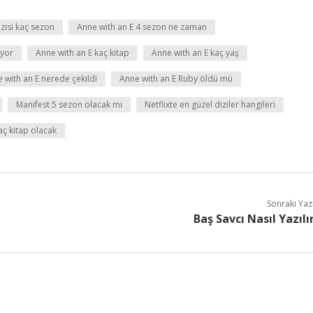
zisi kaç sezon
Anne with an E 4 sezon ne zaman
ıyor
Anne with an E kaç kitap
Anne with an E kaç yaş
 with an E nerede çekildi
Anne with an E Ruby öldü mü
Manifest 5 sezon olacak mı
Netflixte en güzel diziler hangileri
kaç kitap olacak
Sonraki Yaz
Baş Savcı Nasıl Yazılı