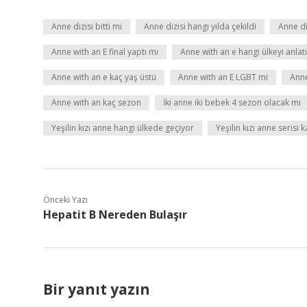
Anne dizisi bitti mi
Anne dizisi hangi yılda çekildi
Anne di
Anne with an E final yaptı mı
Anne with an e hangi ülkeyi anlat
Anne with an e kaç yaş üstü
Anne with an E LGBT mi
Anne
Anne with an kaç sezon
İki anne iki bebek 4 sezon olacak mı
Yeşilin kızı anne hangi ülkede geçiyor
Yeşilin kızı anne serisi 
Önceki Yazı
Hepatit B Nereden Bulaşır
Bir yanıt yazın