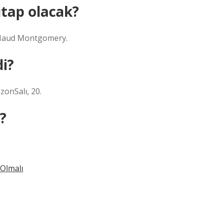
kitap olacak?
y Maud Montgomery.
di?
zonSalı, 20.
?
 Olmalı