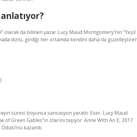
 anlatıyor?
’si” olarak da bilinen yazar Lucy Maud Montgomery’nin “Yeşil
ada dizisi, girdiği her ortamda kendini daha da güzelleştire
)
ayın süresi boyunca sansasyon yarattı. Eser, Lucy Maud
e of Green Gables”ın izlerini taşıyor. Anne With An E, 2017
n Ödülü’nü kazandı.