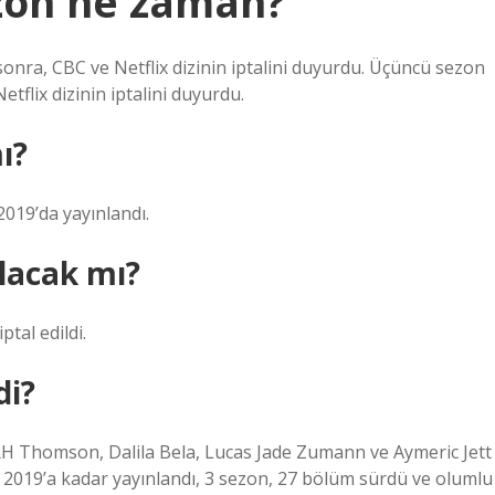
ezon ne zaman?
onra, CBC ve Netflix dizinin iptalini duyurdu. Üçüncü sezon
tflix dizinin iptalini duyurdu.
ı?
019’da yayınlandı.
olacak mı?
tal edildi.
di?
H Thomson, Dalila Bela, Lucas Jade Zumann ve Aymeric Jett
m 2019’a kadar yayınlandı, 3 sezon, 27 bölüm sürdü ve olumlu