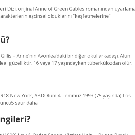
eri Dizi, orijinal Anne of Green Gables romanından uyarlam
akterlerin eşcinsel olduklarını “keşfetmelerine”
mü?
illis – Anne’nin Avonlea’daki bir diğer okul arkadaşı. Altın
 ideal güzelliktir. 16 veya 17 yaşındayken tüberkülozdan ölür.
1918 New York, ABDÖlüm 4 Temmuz 1993 (75 yaşında) Los
uncu5 satır daha
ngileri?