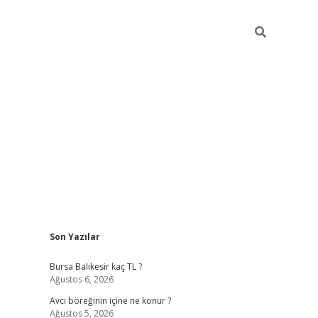
Sidebar
Son Yazılar
vd.casino
Bursa Balıkesir kaç TL ?
Ağustos 6, 2026
Avcı böreğinin içine ne konur ?
Ağustos 5, 2026