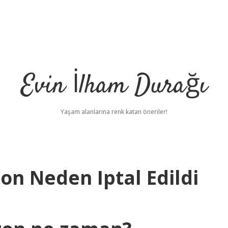
Evin İlham Durağı
Yaşam alanlarına renk katan öneriler!
on Neden Iptal Edildi