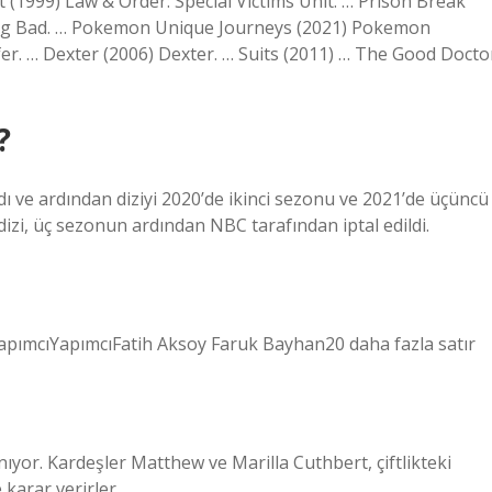
nit (1999) Law & Order: Special Victims Unit. … Prison Break
ing Bad. … Pokemon Unique Journeys (2021) Pokemon
ifer. … Dexter (2006) Dexter. … Suits (2011) … The Good Docto
?
dı ve ardından diziyi 2020’de ikinci sezonu ve 2021’de üçüncü
izi, üç sezonun ardından NBC tarafından iptal edildi.
apımcıYapımcıFatih Aksoy Faruk Bayhan20 daha fazla satır
nıyor. Kardeşler Matthew ve Marilla Cuthbert, çiftlikteki
 karar verirler.