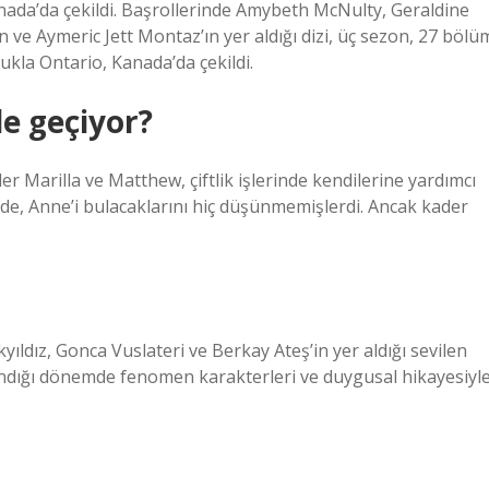
Kanada’da çekildi. Başrollerinde Amybeth McNulty, Geraldine
ve Aymeric Jett Montaz’ın yer aldığı dizi, üç sezon, 27 bölü
lukla Ontario, Kanada’da çekildi.
de geçiyor?
r Marilla ve Matthew, çiftlik işlerinde kendilerine yardımcı
nde, Anne’i bulacaklarını hiç düşünmemişlerdi. Ancak kader
ldız, Gonca Vuslateri ve Berkay Ateş’in yer aldığı sevilen
landığı dönemde fenomen karakterleri ve duygusal hikayesiyl