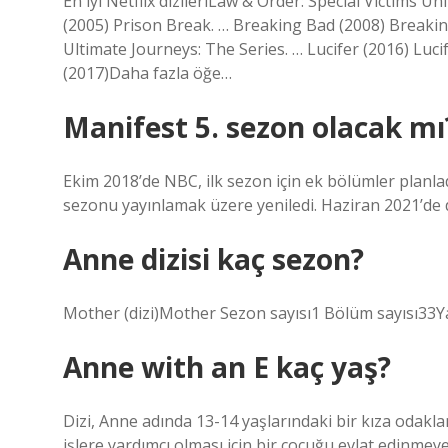
En iyi Netflix dizileriLaw & Order: Special Victims U
(2005) Prison Break. … Breaking Bad (2008) Break
Ultimate Journeys: The Series. … Lucifer (2016) Luc
(2017)Daha fazla öğe…
Manifest 5. sezon olacak mı
Ekim 2018’de NBC, ilk sezon için ek bölümler planla
sezonu yayınlamak üzere yeniledi. Haziran 2021’de d
Anne dizisi kaç sezon?
Mother (dizi)Mother Sezon sayısı1 Bölüm sayısı33Y
Anne with an E kaç yaş?
Dizi, Anne adında 13-14 yaşlarındaki bir kıza odakla
işlere yardımcı olması için bir çocuğu evlat edinmeye