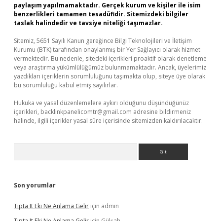
paylaşım yapılmamaktadır. Gerçek kurum ve kişiler ile isim
benzerlikleri tamamen tesadüfidir. Sitemizdeki bilgiler
taslak halindedir ve tavsiye niteliği taşımazlar.
Sitemiz, 5651 Sayılı Kanun gereğince Bilgi Teknolojileri ve İletişim
Kurumu (BTK) tarafından onaylanmış bir Yer Sağlayıcı olarak hizmet
vermektedir. Bu nedenle, sitedeki içerikleri proaktif olarak denetleme
veya araştırma yükümlülüğümüz bulunmamaktadır. Ancak, üyelerimiz
yazdıkları içeriklerin sorumluluğunu taşımakta olup, siteye üye olarak
bu sorumluluğu kabul etmiş sayılırlar.
Hukuka ve yasal düzenlemelere aykırı olduğunu düşündüğünüz
içerikleri,
backlinkpanelicomtr@gmail.com
adresine bildirmeniz
halinde, ilgili içerikler yasal süre içerisinde sitemizden kaldırılacaktır.
Arama
Son yorumlar
Tıpta It Eki Ne Anlama Gelir
için
admin
Tıpta It Eki Ne Anlama Gelir
için
Gülşah