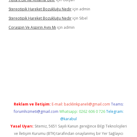
Stereotipik Hareket Bozukluğu Nedir
için
admin
Stereotipik Hareket Bozukluğu Nedir
için
Sibel
Coraspin Ve Aspirin Aynı Mı
için
admin
no
Reklam ve İletişim:
E-mail:
backlinkpaneli@gmail.com
Teams:
forumhizmeti@gmail.com
Whatsapp: 0262 606 0 726
Telegram:
@karabul
Yasal Uyarı:
Sitemiz, 5651 Sayılı Kanun gereğince Bilgi Teknolojileri
ve İletişim Kurumu (BTK) tarafından onaylanmış bir Yer Sağlayıcı