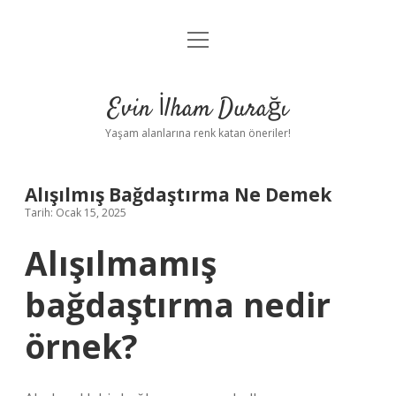
menüyü
Anasayfa
aç
Gizlilik Politikası
Evin İlham Durağı
Yasal Uyarı
Yaşam alanlarına renk katan öneriler!
Hakkımızda
Alışılmış Bağdaştırma Ne Demek
Tarih: Ocak 15, 2025
Alışılmamış
bağdaştırma nedir
örnek?