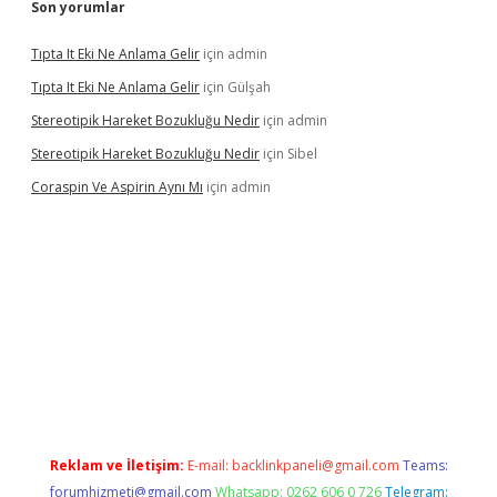
Son yorumlar
Tıpta It Eki Ne Anlama Gelir
için
admin
Tıpta It Eki Ne Anlama Gelir
için
Gülşah
Stereotipik Hareket Bozukluğu Nedir
için
admin
Stereotipik Hareket Bozukluğu Nedir
için
Sibel
Coraspin Ve Aspirin Aynı Mı
için
admin
casino
Reklam ve İletişim:
E-mail:
backlinkpaneli@gmail.com
Teams:
forumhizmeti@gmail.com
Whatsapp: 0262 606 0 726
Telegram: