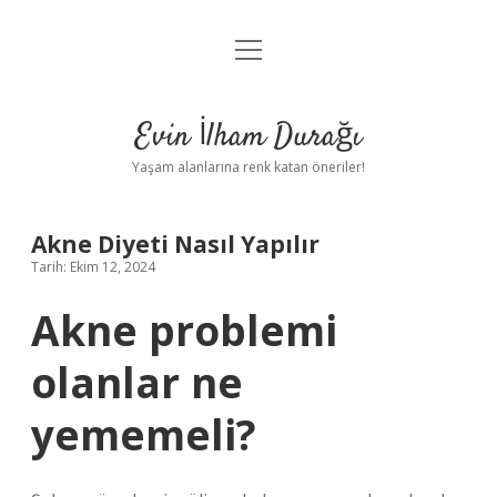
menüyü
Anasayfa
aç
Gizlilik Politikası
Evin İlham Durağı
Yasal Uyarı
Yaşam alanlarına renk katan öneriler!
Hakkımızda
Akne Diyeti Nasıl Yapılır
Tarih: Ekim 12, 2024
Akne problemi
olanlar ne
yememeli?