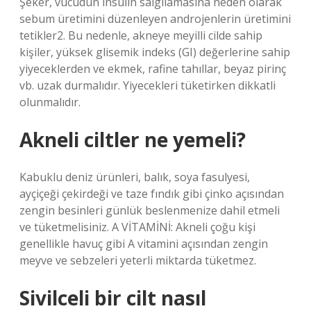
Şeker, vücudun insülin salgılamasına neden olarak
sebum üretimini düzenleyen androjenlerin üretimini
tetikler2. Bu nedenle, akneye meyilli cilde sahip
kişiler, yüksek glisemik indeks (GI) değerlerine sahip
yiyeceklerden ve ekmek, rafine tahıllar, beyaz pirinç
vb. uzak durmalıdır. Yiyecekleri tüketirken dikkatli
olunmalıdır.
Akneli ciltler ne yemeli?
Kabuklu deniz ürünleri, balık, soya fasulyesi,
ayçiçeği çekirdeği ve taze fındık gibi çinko açısından
zengin besinleri günlük beslenmenize dahil etmeli
ve tüketmelisiniz. A VİTAMİNİ: Akneli çoğu kişi
genellikle havuç gibi A vitamini açısından zengin
meyve ve sebzeleri yeterli miktarda tüketmez.
Sivilceli bir cilt nasıl