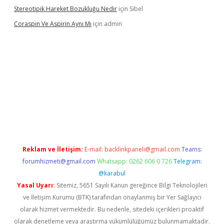
Stereotipik Hareket Bozukluğu Nedir
için
Sibel
Coraspin Ve Aspirin Aynı Mı
için
admin
vd.casino
Reklam ve İletişim:
E-mail:
backlinkpaneli@gmail.com
Teams:
forumhizmeti@gmail.com
Whatsapp: 0262 606 0 726
Telegram:
@karabul
Yasal Uyarı:
Sitemiz, 5651 Sayılı Kanun gereğince Bilgi Teknolojileri
ve İletişim Kurumu (BTK) tarafından onaylanmış bir Yer Sağlayıcı
olarak hizmet vermektedir. Bu nedenle, sitedeki içerikleri proaktif
olarak denetleme veya araştırma yükümlülüğümüz bulunmamaktadır.