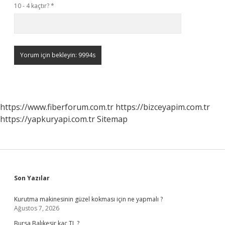
10 - 4 kaçtır?
*
https://www.fiberforum.com.tr
https://bizceyapim.com.tr
https://yapkuryapi.com.tr
Sitemap
Sidebar
Son Yazılar
Kurutma makinesinin güzel kokması için ne yapmalı ?
Ağustos 7, 2026
Bursa Balıkesir kaç TL ?