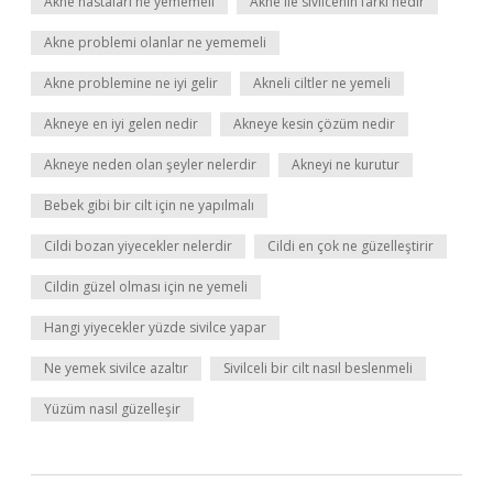
Akne hastaları ne yememeli
Akne ile sivilcenin farkı nedir
Akne problemi olanlar ne yememeli
Akne problemine ne iyi gelir
Akneli ciltler ne yemeli
Akneye en iyi gelen nedir
Akneye kesin çözüm nedir
Akneye neden olan şeyler nelerdir
Akneyi ne kurutur
Bebek gibi bir cilt için ne yapılmalı
Cildi bozan yiyecekler nelerdir
Cildi en çok ne güzelleştirir
Cildin güzel olması için ne yemeli
Hangi yiyecekler yüzde sivilce yapar
Ne yemek sivilce azaltır
Sivilceli bir cilt nasıl beslenmeli
Yüzüm nasıl güzelleşir