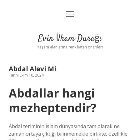
menüyü
Anasayfa
aç
Gizlilik Politikası
Evin İlham Durağı
Yasal Uyarı
Yaşam alanlarına renk katan öneriler!
Hakkımızda
Abdal Alevi Mi
Tarih: Ekim 10, 2024
Abdallar hangi
mezheptendir?
Abdal teriminin İslam dünyasında tam olarak ne
zaman ortaya çıktığı bilinmemekle birlikte, özellikle