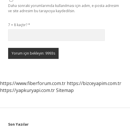
Daha sonraki yorumlarımda kullanılması için adım, e-posta adresim
ve site adresim bu tarayıcıya kaydedilsin.
7 + 8 kaçtır?
*
https://www.fiberforum.com.tr
https://bizceyapim.com.tr
https://yapkuryapi.com.tr
Sitemap
Sidebar
Son Yazılar