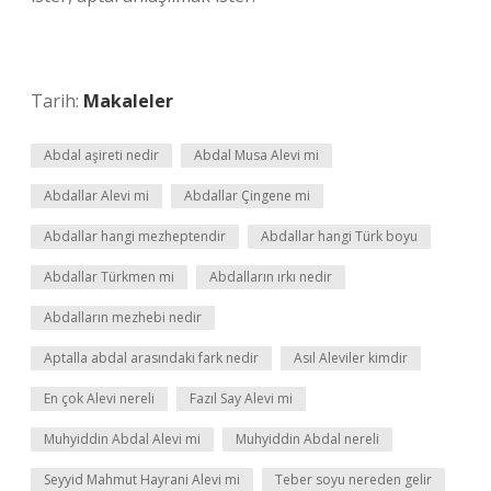
Tarih:
Makaleler
Abdal aşireti nedir
Abdal Musa Alevi mi
Abdallar Alevi mi
Abdallar Çingene mi
Abdallar hangi mezheptendir
Abdallar hangi Türk boyu
Abdallar Türkmen mi
Abdalların ırkı nedir
Abdalların mezhebi nedir
Aptalla abdal arasındaki fark nedir
Asıl Aleviler kimdir
En çok Alevi nereli
Fazıl Say Alevi mi
Muhyiddin Abdal Alevi mi
Muhyiddin Abdal nereli
Seyyid Mahmut Hayrani Alevi mi
Teber soyu nereden gelir