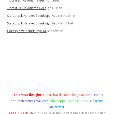
Tıpta It Eki Ne Anlama Gelir
için
admin
Tıpta It Eki Ne Anlama Gelir
için
Gülşah
Stereotipik Hareket Bozukluğu Nedir
için
admin
Stereotipik Hareket Bozukluğu Nedir
için
Sibel
Coraspin Ve Aspirin Aynı Mı
için
admin
.casino
Reklam ve İletişim:
E-mail:
backlinkpaneli@gmail.com
Teams:
forumhizmeti@gmail.com
Whatsapp: 0262 606 0 726
Telegram:
@karabul
Yasal Uyarı:
Sitemiz, 5651 Sayılı Kanun gereğince Bilgi Teknolojileri