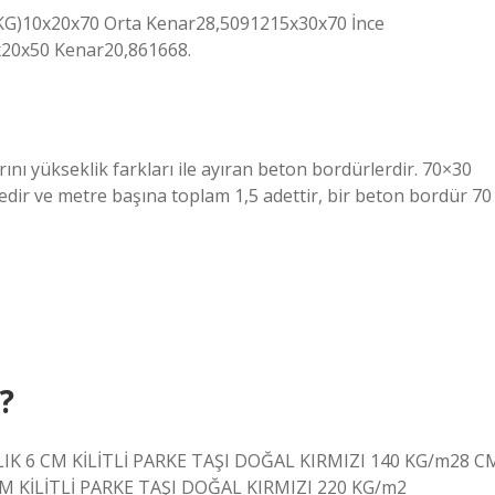
G)10x20x70 Orta Kenar28,5091215x30x70 İnce
x20x50 Kenar20,861668.
ını yükseklik farkları ile ayıran beton bordürlerdir. 70×30
ir ve metre başına toplam 1,5 adettir, bir beton bordür 70
g?
RLIK 6 CM KİLİTLİ PARKE TAŞI DOĞAL KIRMIZI 140 KG/m28 C
M KİLİTLİ PARKE TAŞI DOĞAL KIRMIZI 220 KG/m2