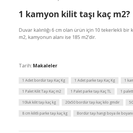
1 kamyon kilit taşı kaç m2?
Duvar kalınlığı 6 cm olan ürün için 10 tekerlekli b
m2, kamyonun alanı ise 185 m2’dir.
Tarih:
Makaleler
1 Adet bordür taşı Kaç Kg
1 Adet parke taşı Kaç Kg
1 kam
1 Palet Kilit Taşı Kaç m2
1 Palet parke taşı Kaç TL
1 palet
10luk kilit taşı kaç kg
20x50 bordür taşı kaç kilo gmdir
50
8 cm kilitli parke taşı kaç kg
Bordür taşı hangi boya ile boyanı