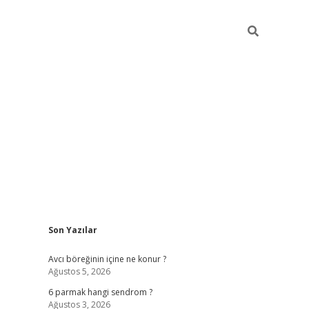
Sidebar
Son Yazılar
vd.casino
Avcı böreğinin içine ne konur ?
Ağustos 5, 2026
6 parmak hangi sendrom ?
Ağustos 3, 2026