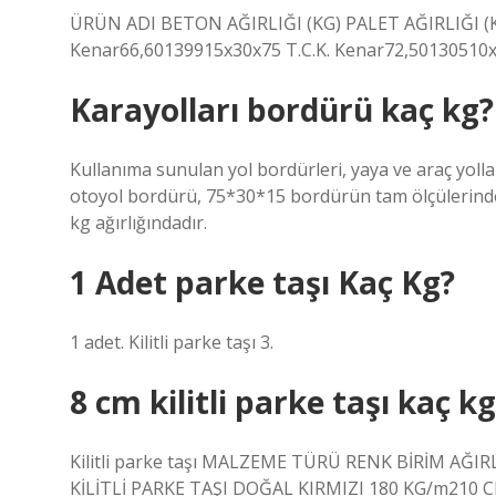
ÜRÜN ADI BETON AĞIRLIĞI (KG) PALET AĞIRLIĞI (K
Kenar66,60139915x30x75 T.C.K. Kenar72,50130510
Karayolları bordürü kaç kg?
Kullanıma sunulan yol bordürleri, yaya ve araç yollar
otoyol bordürü, 75*30*15 bordürün tam ölçülerinded
kg ağırlığındadır.
1 Adet parke taşı Kaç Kg?
1 adet. Kilitli parke taşı 3.
8 cm kilitli parke taşı kaç k
Kilitli parke taşı MALZEME TÜRÜ RENK BİRİM AĞI
KİLİTLİ PARKE TAŞI DOĞAL KIRMIZI 180 KG/m210 C