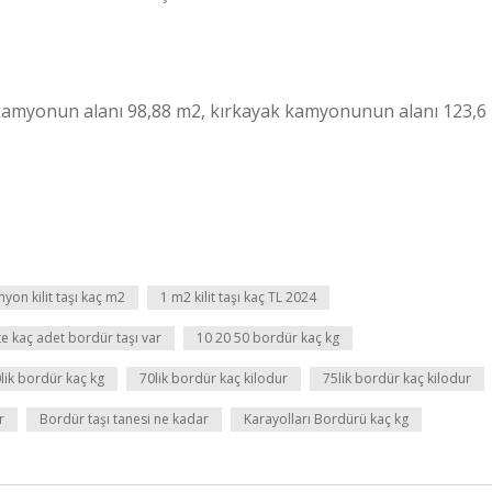
ir kamyonun alanı 98,88 m2, kırkayak kamyonunun alanı 123,6
yon kilit taşı kaç m2
1 m2 kilit taşı kaç TL 2024
te kaç adet bordür taşı var
10 20 50 bordür kaç kg
lik bordür kaç kg
70lik bordür kaç kilodur
75lik bordür kaç kilodur
r
Bordür taşı tanesi ne kadar
Karayolları Bordürü kaç kg