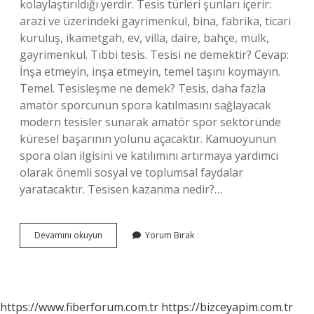
kolaylaştırıldığı yerdir. Tesis türleri şunları içerir:
arazi ve üzerindeki gayrimenkul, bina, fabrika, ticari
kuruluş, ikametgah, ev, villa, daire, bahçe, mülk,
gayrimenkul. Tıbbi tesis. Tesisi ne demektir? Cevap:
İnşa etmeyin, inşa etmeyin, temel taşını koymayın.
Temel. Tesisleşme ne demek? Tesis, daha fazla
amatör sporcunun spora katılmasını sağlayacak
modern tesisler sunarak amatör spor sektöründe
küresel başarının yolunu açacaktır. Kamuoyunun
spora olan ilgisini ve katılımını artırmaya yardımcı
olarak önemli sosyal ve toplumsal faydalar
yaratacaktır. Tesisen kazanma nedir?…
Tesis
Devamını okuyun
Yorum Bırak
Edilmesi
Ne
Demek
https://www.fiberforum.com.tr
https://bizceyapim.com.tr