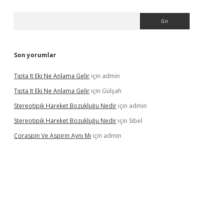
Arama
Son yorumlar
Tıpta It Eki Ne Anlama Gelir
için
admin
Tıpta It Eki Ne Anlama Gelir
için
Gülşah
Stereotipik Hareket Bozukluğu Nedir
için
admin
Stereotipik Hareket Bozukluğu Nedir
için
Sibel
Coraspin Ve Aspirin Aynı Mı
için
admin
vd.casino