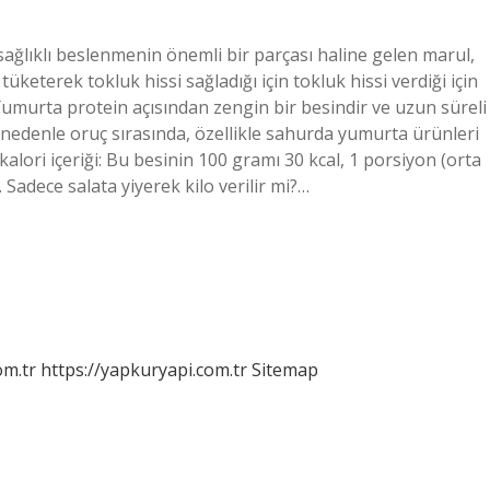
 sağlıklı beslenmenin önemli bir parçası haline gelen marul,
tüketerek tokluk hissi sağladığı için tokluk hissi verdiği için
? Yumurta protein açısından zengin bir besindir ve uzun süreli
u nedenle oruç sırasında, özellikle sahurda yumurta ürünleri
 kalori içeriği: Bu besinin 100 gramı 30 kcal, 1 porsiyon (orta
 Sadece salata yiyerek kilo verilir mi?…
om.tr
https://yapkuryapi.com.tr
Sitemap