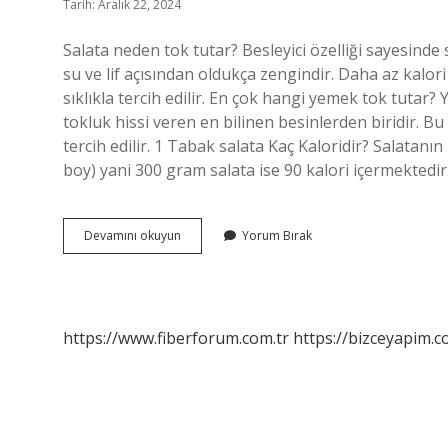
Tarih: Aralık 22, 2024
Salata neden tok tutar? Besleyici özelliği sayesinde
su ve lif açısından oldukça zengindir. Daha az kalori 
sıklıkla tercih edilir. En çok hangi yemek tok tutar
tokluk hissi veren en bilinen besinlerden biridir. B
tercih edilir. 1 Tabak salata Kaç Kaloridir? Salatanın
boy) yani 300 gram salata ise 90 kalori içermektedir.
Salata
Devamını okuyun
Yorum Bırak
Yemek
Tok
Tutar
Mı
https://www.fiberforum.com.tr
https://bizceyapim.c