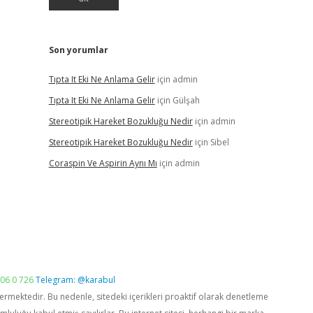
Son yorumlar
Tıpta It Eki Ne Anlama Gelir
için
admin
Tıpta It Eki Ne Anlama Gelir
için
Gülşah
Stereotipik Hareket Bozukluğu Nedir
için
admin
Stereotipik Hareket Bozukluğu Nedir
için
Sibel
Coraspin Ve Aspirin Aynı Mı
için
admin
06 0 726
Telegram: @karabul
vermektedir. Bu nedenle, sitedeki içerikleri proaktif olarak denetleme