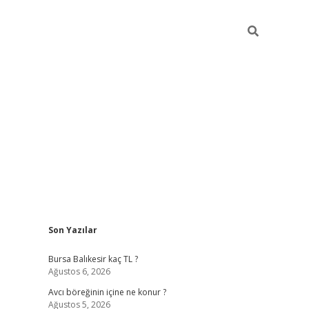
Sidebar
Son Yazılar
vd.casino
Bursa Balıkesir kaç TL ?
Ağustos 6, 2026
Avcı böreğinin içine ne konur ?
Ağustos 5, 2026