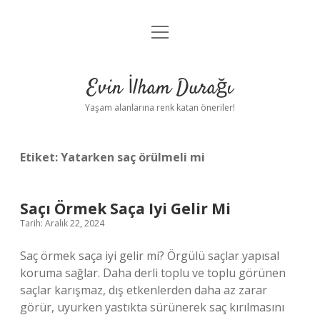
menüyü
Anasayfa
aç
Gizlilik Politikası
Evin İlham Durağı
Yasal Uyarı
Yaşam alanlarına renk katan öneriler!
Hakkımızda
Etiket:
Yatarken saç örülmeli mi
Saçı Örmek Saça Iyi Gelir Mi
Tarih: Aralık 22, 2024
Saç örmek saça iyi gelir mi? Örgülü saçlar yapısal
koruma sağlar. Daha derli toplu ve toplu görünen
saçlar karışmaz, dış etkenlerden daha az zarar
görür, uyurken yastıkta sürünerek saç kırılmasını