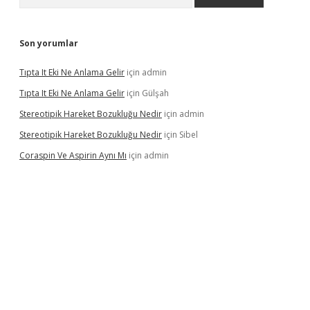
Son yorumlar
Tıpta It Eki Ne Anlama Gelir
için
admin
Tıpta It Eki Ne Anlama Gelir
için
Gülşah
Stereotipik Hareket Bozukluğu Nedir
için
admin
Stereotipik Hareket Bozukluğu Nedir
için
Sibel
Coraspin Ve Aspirin Aynı Mı
için
admin
vd.casino