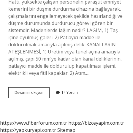
Hattı, yüksekte çalışan personelin paraşüt emniyet
kemerini bir düşme durdurma cihazına bağlayarak,
çalışmalarını engellemeyecek şekilde hazırlandığı ve
düşme durumunda durdurucu görevi gören bir
sistemdir. Madenlerde lağım nedir? LAĞIM, 1) Taş
içine oyulmuş galeri. 2) Patlayıcı madde ile
doldurulmak amacıyla açılmış delik. KANALLARIN
ATEŞLENMESİ, 1) Üretim veya tünel açma amacıyla
açılmış, çapı 50 mm’ye kadar olan kanal deliklerinin,
patlayıcı madde ile doldurulup kapatılması işlemi,
elektrikli veya fitil kapaklar. 2) Atım.…
Hayat
Devamını okuyun
14 Yorum
Hattı
Kaç
Mm
https://www.fiberforum.com.tr
https://bizceyapim.com.tr
https://yapkuryapi.com.tr
Sitemap