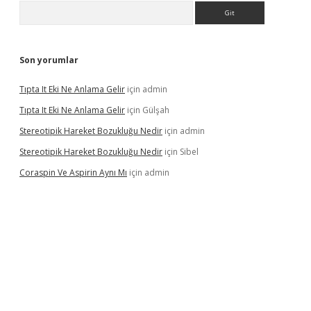
Arama
Son yorumlar
Tıpta It Eki Ne Anlama Gelir
için
admin
Tıpta It Eki Ne Anlama Gelir
için
Gülşah
Stereotipik Hareket Bozukluğu Nedir
için
admin
Stereotipik Hareket Bozukluğu Nedir
için
Sibel
Coraspin Ve Aspirin Aynı Mı
için
admin
vd.casino