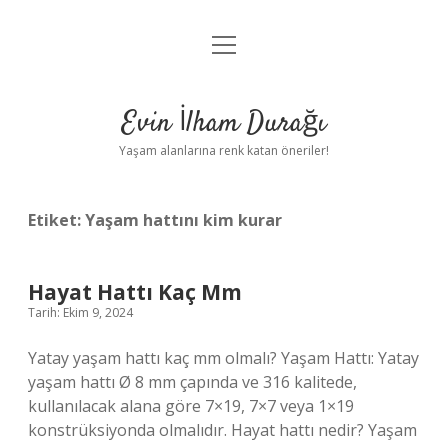
menüyü
Anasayfa
aç
Gizlilik Politikası
Evin İlham Durağı
Yasal Uyarı
Yaşam alanlarına renk katan öneriler!
Hakkımızda
Etiket:
Yaşam hattını kim kurar
Hayat Hattı Kaç Mm
Tarih: Ekim 9, 2024
Yatay yaşam hattı kaç mm olmalı? Yaşam Hattı: Yatay
yaşam hattı Ø 8 mm çapında ve 316 kalitede,
kullanılacak alana göre 7×19, 7×7 veya 1×19
konstrüksiyonda olmalıdır. Hayat hattı nedir? Yaşam