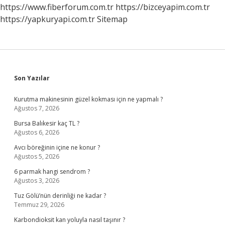
Verir
https://www.fiberforum.com.tr
https://bizceyapim.com.tr
Mi
https://yapkuryapi.com.tr
Sitemap
Sidebar
Son Yazılar
Kurutma makinesinin güzel kokması için ne yapmalı ?
Ağustos 7, 2026
Bursa Balıkesir kaç TL ?
Ağustos 6, 2026
Avcı böreğinin içine ne konur ?
Ağustos 5, 2026
6 parmak hangi sendrom ?
Ağustos 3, 2026
Tuz Gölü’nün derinliği ne kadar ?
Temmuz 29, 2026
Karbondioksit kan yoluyla nasıl taşınır ?