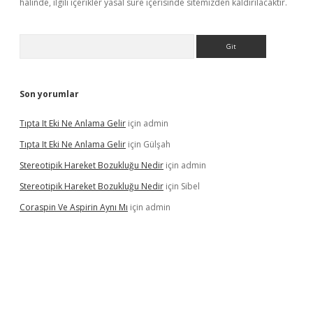
halinde, ilgili içerikler yasal süre içerisinde sitemizden kaldırılacaktır.
Arama
Son yorumlar
Tıpta It Eki Ne Anlama Gelir
için
admin
Tıpta It Eki Ne Anlama Gelir
için
Gülşah
Stereotipik Hareket Bozukluğu Nedir
için
admin
Stereotipik Hareket Bozukluğu Nedir
için
Sibel
Coraspin Ve Aspirin Aynı Mı
için
admin