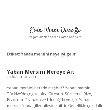
menüyü
Anasayfa
aç
Gizlilik Politikası
Evin İlham Durağı
Yasal Uyarı
Yaşam alanlarına renk katan öneriler!
Hakkımızda
Etiket:
Yaban mersini neye iyi gelir
Yaban Mersini Nereye Ait
Tarih: Aralık 31, 2024
Yaban mersini nerede meşhur? Yaban mersini
Türkiye’de çoğunlukla Giresun, Sürmene, Rize,
Erzurum, Trabzon ve Uludağ’da yetişir. Yaban
mersini fundagiller ailesine aittir. Genellikle çok dallı