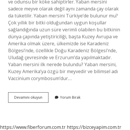
ve odunsu bir köke sahiptirler. Yaban mersini
sadece meyve olarak değil aynı zamanda çay olarak
da tüketilir. Yaban mersini Türkiye’de bulunur mu?
Çok yıllık bir bitki olduğundan uygun koşullar
sağlandığında uzun süre verimli olabilen bu bitkinin
dünya çapında yetiştiriciliği, başta Kuzey Avrupa ve
Amerika olmak üzere, ülkemizde ise Karadeniz
Bölgesi’nde, özellikle Doğu Karadeniz Bölgesi’nde,
Uludağ çevresinde ve Erzurum’da yapılmaktadır.
Yaban mersini ilk nerede bulundu? Yaban mersini,
Kuzey Amerika’ya özgü bir meyvedir ve bilimsel adı
Vaccinium corymbosum’dur.…
Yaban
Devamını okuyun
Yorum Bırak
Mersini
Nereye
Ait
https://www.fiberforum.com.tr
https://bizceyapim.com.tr