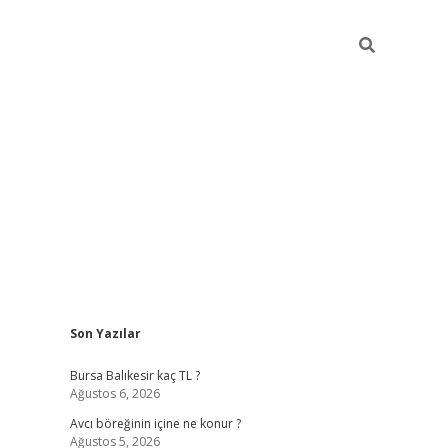
Sidebar
Son Yazılar
vd.casino
Bursa Balıkesir kaç TL ?
Ağustos 6, 2026
Avcı böreğinin içine ne konur ?
Ağustos 5, 2026