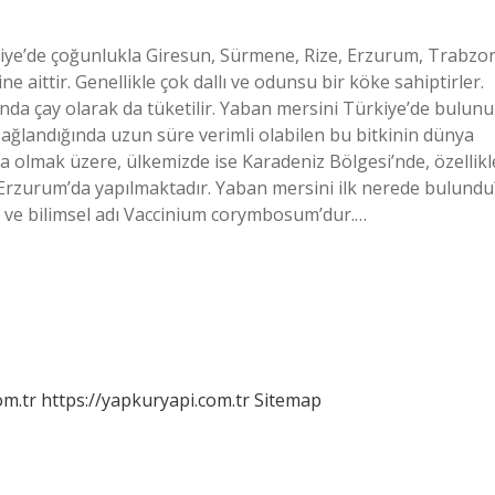
ye’de çoğunlukla Giresun, Sürmene, Rize, Erzurum, Trabzo
ne aittir. Genellikle çok dallı ve odunsu bir köke sahiptirler.
da çay olarak da tüketilir. Yaban mersini Türkiye’de bulunu
sağlandığında uzun süre verimli olabilen bu bitkinin dünya
ka olmak üzere, ülkemizde ise Karadeniz Bölgesi’nde, özellikl
Erzurum’da yapılmaktadır. Yaban mersini ilk nerede bulundu
 ve bilimsel adı Vaccinium corymbosum’dur.…
om.tr
https://yapkuryapi.com.tr
Sitemap