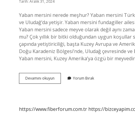
Tarih: Aralık 31, 2024
Yaban mersini nerede meşhur? Yaban mersini Türki
ve Uludağ’da yetişir. Yaban mersini fundagiller ailesi
Yaban mersini sadece meyve olarak değil aynı zaman
mu? Çok yıllık bir bitki olduğundan uygun koşullar 
çapında yetiştiriciliği, başta Kuzey Avrupa ve Ameri
Doğu Karadeniz Bölgesi’nde, Uludağ çevresinde ve 
Yaban mersini, Kuzey Amerika’ya özgü bir meyvedir
Yaban
Devamını okuyun
Yorum Bırak
Mersini
Nereye
Ait
https://www.fiberforum.com.tr
https://bizceyapim.c