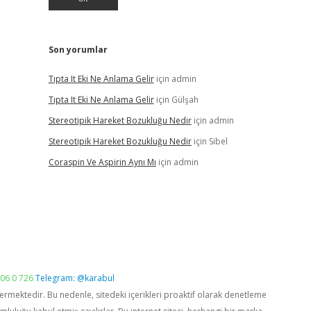
Son yorumlar
Tıpta It Eki Ne Anlama Gelir
için
admin
Tıpta It Eki Ne Anlama Gelir
için
Gülşah
Stereotipik Hareket Bozukluğu Nedir
için
admin
Stereotipik Hareket Bozukluğu Nedir
için
Sibel
Coraspin Ve Aspirin Aynı Mı
için
admin
06 0 726
Telegram: @karabul
vermektedir. Bu nedenle, sitedeki içerikleri proaktif olarak denetleme