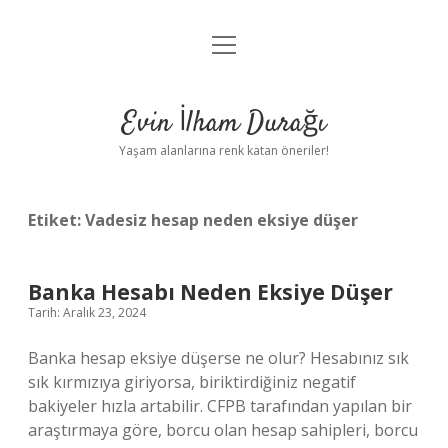
menüyü
Anasayfa
aç
Gizlilik Politikası
Evin İlham Durağı
Yasal Uyarı
Yaşam alanlarına renk katan öneriler!
Hakkımızda
Etiket:
Vadesiz hesap neden eksiye düşer
Banka Hesabı Neden Eksiye Düşer
Tarih: Aralık 23, 2024
Banka hesap eksiye düşerse ne olur? Hesabınız sık
sık kırmızıya giriyorsa, biriktirdiğiniz negatif
bakiyeler hızla artabilir. CFPB tarafından yapılan bir
araştırmaya göre, borcu olan hesap sahipleri, borcu