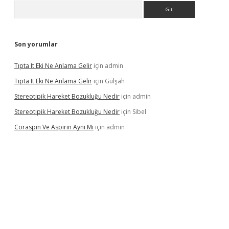
Arama
Son yorumlar
Tıpta It Eki Ne Anlama Gelir
için
admin
Tıpta It Eki Ne Anlama Gelir
için
Gülşah
Stereotipik Hareket Bozukluğu Nedir
için
admin
Stereotipik Hareket Bozukluğu Nedir
için
Sibel
Coraspin Ve Aspirin Aynı Mı
için
admin
o