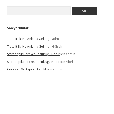
Arama
Son yorumlar
Tıpta It Eki Ne Anlama Gelir
için
admin
Tıpta It Eki Ne Anlama Gelir
için
Gülşah
Stereotipik Hareket Bozukluğu Nedir
için
admin
Stereotipik Hareket Bozukluğu Nedir
için
Sibel
Coraspin Ve Aspirin Aynı Mı
için
admin
d.casino