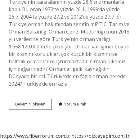
Türkiye’nin kara alanının yüzde 28,6’sı ormanlarla
kaplı. Bu oran 1973’te yüzde 26,1, 1999’da yüzde
26,7; 2004’te yüzde 27,2 ve 2012’de yüzde 27,7 idi.
Türkiye orman bakımından zengin mi? T.C. Tarım ve
Orman Bakanlığı Orman Genel Müdürlüğü’nün 2018
yılı verilerine göre Türkiye’nin orman varlığı
1.658.120.000 m3’e çıkmıştır. Orman varlığının büyük
bir kısmını koruluklar, çok küçük bir kısmını ise
baltalık ormanlar oluşturmaktadır. Orman ülkemiz
için değeri nedir? Ormanlar gelir kaynağıdır:
Dünyada birinci. Türkiye’de en fazla orman nerede
2024? Türkiye’de en fazla…
Türkiyenin
Devamını okuyun
Yorum Bırak
Yüzde
Kaçı
Ormanlık
Alan
https://www.fiberforum.com.tr
https://bizceyapim.com.tr