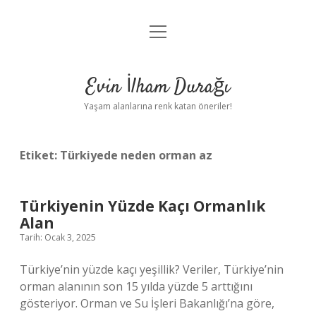
menüyü
Anasayfa
aç
Gizlilik Politikası
Evin İlham Durağı
Yasal Uyarı
Yaşam alanlarına renk katan öneriler!
Hakkımızda
Etiket:
Türkiyede neden orman az
Türkiyenin Yüzde Kaçı Ormanlık
Alan
Tarih: Ocak 3, 2025
Türkiye’nin yüzde kaçı yeşillik? Veriler, Türkiye’nin
orman alanının son 15 yılda yüzde 5 arttığını
gösteriyor. Orman ve Su İşleri Bakanlığı’na göre,