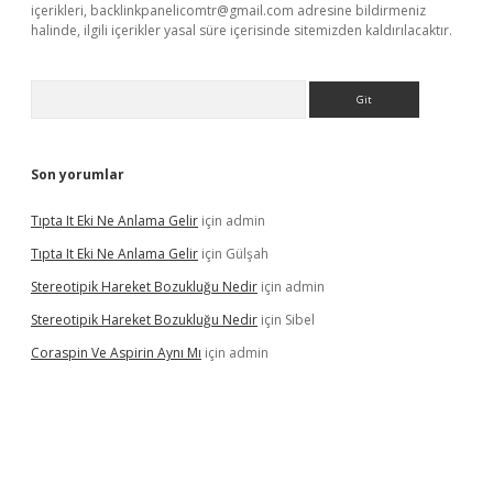
içerikleri,
backlinkpanelicomtr@gmail.com
adresine bildirmeniz
halinde, ilgili içerikler yasal süre içerisinde sitemizden kaldırılacaktır.
Arama
Son yorumlar
Tıpta It Eki Ne Anlama Gelir
için
admin
Tıpta It Eki Ne Anlama Gelir
için
Gülşah
Stereotipik Hareket Bozukluğu Nedir
için
admin
Stereotipik Hareket Bozukluğu Nedir
için
Sibel
Coraspin Ve Aspirin Aynı Mı
için
admin