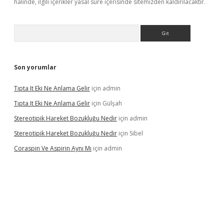
halinde, ilgili içerikler yasal süre içerisinde sitemizden kaldırılacaktır.
Arama
Son yorumlar
Tıpta It Eki Ne Anlama Gelir
için
admin
Tıpta It Eki Ne Anlama Gelir
için
Gülşah
Stereotipik Hareket Bozukluğu Nedir
için
admin
Stereotipik Hareket Bozukluğu Nedir
için
Sibel
Coraspin Ve Aspirin Aynı Mı
için
admin