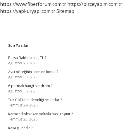
Boyuna
https://www.fiberforum.com.tr
https://bizceyapim.com.tr
Eşittir
https://yapkuryapi.com.tr
Sitemap
Sidebar
Son Yazılar
Bursa Balıkesir kaç TL ?
Ağustos 6, 2026
Avcı böreğinin içine ne konur ?
Ağustos 5, 2026
6 parmak hangi sendrom ?
Ağustos 3, 2026
Tuz Gölü’nün derinliği ne kadar ?
Temmuz 29, 2026
Karbondioksit kan yoluyla nasıl taşınır ?
Temmuz 25, 2026
Kasa işi nedir ?