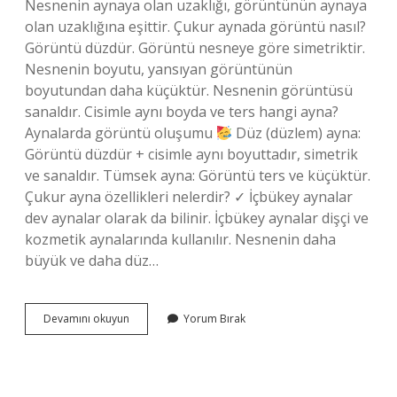
Nesnenin aynaya olan uzaklığı, görüntünün aynaya
olan uzaklığına eşittir. Çukur aynada görüntü nasıl?
Görüntü düzdür. Görüntü nesneye göre simetriktir.
Nesnenin boyutu, yansıyan görüntünün
boyutundan daha küçüktür. Nesnenin görüntüsü
sanaldır. Cisimle aynı boyda ve ters hangi ayna?
Aynalarda görüntü oluşumu
Düz (düzlem) ayna:
Görüntü düzdür + cisimle aynı boyuttadır, simetrik
ve sanaldır. Tümsek ayna: Görüntü ters ve küçüktür.
Çukur ayna özellikleri nelerdir? ✓ İçbükey aynalar
dev aynalar olarak da bilinir. İçbükey aynalar dişçi ve
kozmetik aynalarında kullanılır. Nesnenin daha
büyük ve daha düz…
Hangi
Devamını okuyun
Yorum Bırak
Aynada
Cismin
Boyu
Görüntünün