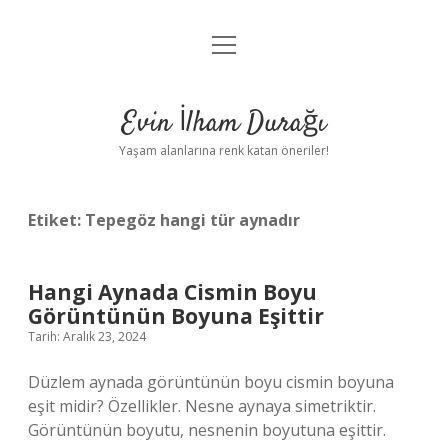
menüyü
Anasayfa
aç
Gizlilik Politikası
Evin İlham Durağı
Yasal Uyarı
Yaşam alanlarına renk katan öneriler!
Hakkımızda
Etiket:
Tepegöz hangi tür aynadır
Hangi Aynada Cismin Boyu
Görüntünün Boyuna Eşittir
Tarih: Aralık 23, 2024
Düzlem aynada görüntünün boyu cismin boyuna
eşit midir? Özellikler. Nesne aynaya simetriktir.
Görüntünün boyutu, nesnenin boyutuna eşittir.