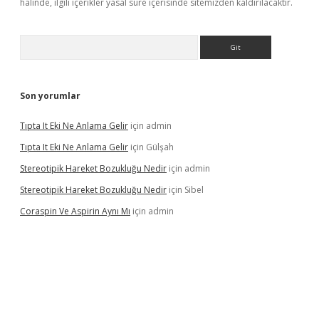
halinde, ilgili içerikler yasal süre içerisinde sitemizden kaldırılacaktır.
Arama
Son yorumlar
Tıpta It Eki Ne Anlama Gelir
için
admin
Tıpta It Eki Ne Anlama Gelir
için
Gülşah
Stereotipik Hareket Bozukluğu Nedir
için
admin
Stereotipik Hareket Bozukluğu Nedir
için
Sibel
Coraspin Ve Aspirin Aynı Mı
için
admin