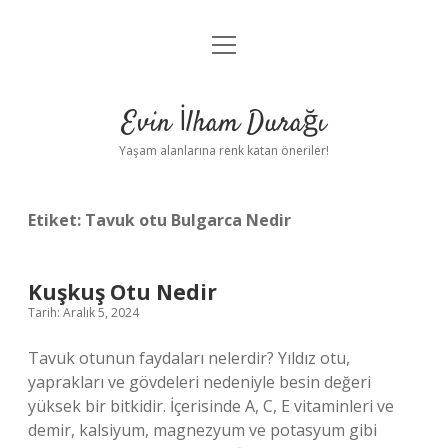
menüyü
Anasayfa
aç
Gizlilik Politikası
Evin İlham Durağı
Yasal Uyarı
Yaşam alanlarına renk katan öneriler!
Hakkımızda
Etiket:
Tavuk otu Bulgarca Nedir
Kuşkuş Otu Nedir
Tarih: Aralık 5, 2024
Tavuk otunun faydaları nelerdir? Yıldız otu,
yaprakları ve gövdeleri nedeniyle besin değeri
yüksek bir bitkidir. İçerisinde A, C, E vitaminleri ve
demir, kalsiyum, magnezyum ve potasyum gibi