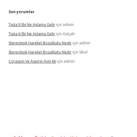
Son yorumlar
Tıpta It Eki Ne Anlama Gelir
için
admin
Tıpta It Eki Ne Anlama Gelir
için
Gülşah
Stereotipik Hareket Bozukluğu Nedir
için
admin
Stereotipik Hareket Bozukluğu Nedir
için
Sibel
Coraspin Ve Aspirin Aynı Mı
için
admin
o