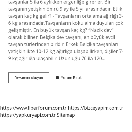
tavşanlar 5 ila 6 aylıkken ergenliğe girerler. Bir
tavşanın yetişkin ömrü 9 ay ile 5 yıl arasındadır. Etlik
tavşan kaç kg gelir? -Tavşanların ortalama ağırlığı 3-
6 kg arasındadır.Tavşanların koku alma duyuları çok
gelişmiştir. En büyük tavşan kaç kg? “Nazik dev”
olarak bilinen Belçika dev tavşanı, en büyük evcil
tavşan türlerinden biridir. Erkek Belçika tavşanları
yetişkinlikte 10-12 kg ağırlığa ulaşabilirken, dişiler 7-
9 kg ağırlığa ulaşabilir. Uzunluğu 76 ila 120…
Yetişkin
Devamını okuyun
Yorum Bırak
Tavşan
Kaç
Kilo
Olmalı
https://www.fiberforum.com.tr
https://bizceyapim.com.tr
https://yapkuryapi.com.tr
Sitemap