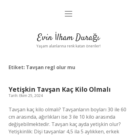
menüyü
Anasayfa
aç
Gizlilik Politikası
Evin İlham Durağı
Yasal Uyarı
Yaşam alanlarına renk katan öneriler!
Hakkımızda
Etiket:
Tavşan regl olur mu
Yetişkin Tavşan Kaç Kilo Olmalı
Tarih: Ekim 25, 2024
Tavşan kaç kilo olmalı? Tavşanların boyları 30 ile 60
cm arasında, ağırlıkları ise 3 ile 10 kilo arasında
değişebilmektedir. Tavşan kaç ayda yetişkin olur?
Yetişkinlik: Dişi tavşanlar 4,5 ila 5 aylıkken, erkek