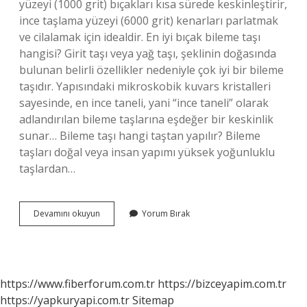
yüzeyi (1000 grit) bıçakları kısa sürede keskinleştirir,
ince taşlama yüzeyi (6000 grit) kenarları parlatmak
ve cilalamak için idealdir. En iyi bıçak bileme taşı
hangisi? Girit taşı veya yağ taşı, şeklinin doğasında
bulunan belirli özellikler nedeniyle çok iyi bir bileme
taşıdır. Yapısındaki mikroskobik kuvars kristalleri
sayesinde, en ince taneli, yani “ince taneli” olarak
adlandırılan bileme taşlarına eşdeğer bir keskinlik
sunar… Bileme taşı hangi taştan yapılır? Bileme
taşları doğal veya insan yapımı yüksek yoğunluklu
taşlardan…
Bolu
Devamını okuyun
Yorum Bırak
Bileme
Taşı
Kaç
Grit
https://www.fiberforum.com.tr
https://bizceyapim.com.tr
https://yapkuryapi.com.tr
Sitemap