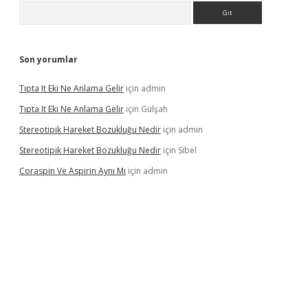
Arama
Son yorumlar
Tıpta It Eki Ne Anlama Gelir
için
admin
Tıpta It Eki Ne Anlama Gelir
için
Gülşah
Stereotipik Hareket Bozukluğu Nedir
için
admin
Stereotipik Hareket Bozukluğu Nedir
için
Sibel
Coraspin Ve Aspirin Aynı Mı
için
admin
d.casino