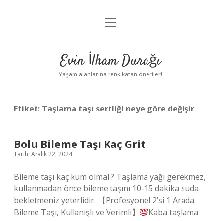
menüyü
Anasayfa
aç
Gizlilik Politikası
Evin İlham Durağı
Yasal Uyarı
Yaşam alanlarına renk katan öneriler!
Hakkımızda
Etiket:
Taşlama taşı sertliği neye göre değişir
Bolu Bileme Taşı Kaç Grit
Tarih: Aralık 22, 2024
Bileme taşı kaç kum olmalı? Taşlama yağı gerekmez,
kullanmadan önce bileme taşını 10-15 dakika suda
bekletmeniz yeterlidir. 【Profesyonel 2’si 1 Arada
Bileme Taşı, Kullanışlı ve Verimli】
Kaba taşlama