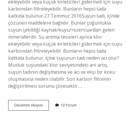
ekleyebilir veya küçük kirleticileri gidermek için suyu
karbondan filtreleyebilir. Bunların hepsi tada
katkıda bulunur.27 Temmuz 2016Suyun tadı, içinde
çözünen maddelere bağlıdır. Bunlar çoğunlukla
suyun çekildiği kaynak/kuyu/rezervuardan gelen
minerallerdir. Su arıtma tesisleri ayrıca klor
ekleyebilir veya küçük kirleticileri gidermek için suyu
karbondan filtreleyebilir. Bunların hepsi tada
katkıda bulunur. İçme suyunun tadı neden acı olur?
Musluk suyundaki klor seviyesindeki ani artış,
suyun tadının değişmesine ve acı ve ekşi bir koku
oluşmasına neden olabilir. Son karbon filtrenin
değiştirilmesi sorunu çözecektir.…
Suların
Devamını okuyun
10 Yorum
Tadı
Neden
Farklıdır