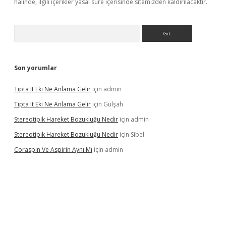
halinde, ilgili içerikler yasal süre içerisinde sitemizden kaldırılacaktır.
Arama
Son yorumlar
Tıpta It Eki Ne Anlama Gelir
için
admin
Tıpta It Eki Ne Anlama Gelir
için
Gülşah
Stereotipik Hareket Bozukluğu Nedir
için
admin
Stereotipik Hareket Bozukluğu Nedir
için
Sibel
Coraspin Ve Aspirin Aynı Mı
için
admin