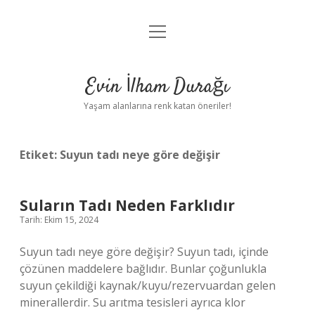
menüyü
Anasayfa
aç
Gizlilik Politikası
Evin İlham Durağı
Yasal Uyarı
Yaşam alanlarına renk katan öneriler!
Hakkımızda
Etiket:
Suyun tadı neye göre değişir
Suların Tadı Neden Farklıdır
Tarih: Ekim 15, 2024
Suyun tadı neye göre değişir? Suyun tadı, içinde
çözünen maddelere bağlıdır. Bunlar çoğunlukla
suyun çekildiği kaynak/kuyu/rezervuardan gelen
minerallerdir. Su arıtma tesisleri ayrıca klor