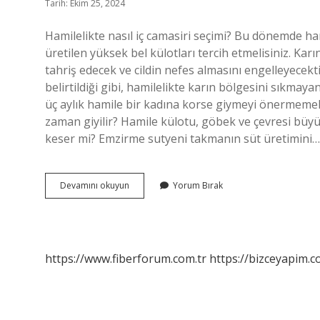
Tarih: Ekim 25, 2024
Hamilelikte nasıl iç camasiri seçimi? Bu dönemde ha
üretilen yüksek bel külotları tercih etmelisiniz. Karın
tahriş edecek ve cildin nefes almasını engelleyecekti
belirtildiği gibi, hamilelikte karın bölgesini sıkmaya
üç aylık hamile bir kadına korse giymeyi önermemek
zaman giyilir? Hamile külotu, göbek ve çevresi büyü
keser mi? Emzirme sutyeni takmanın süt üretimini…
Hamilelikte
Devamını okuyun
Yorum Bırak
Sütyen
Seçimi
Nasıl
Olmalı
https://www.fiberforum.com.tr
https://bizceyapim.c