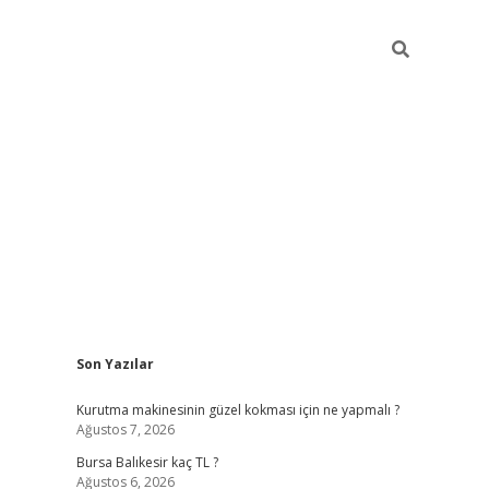
Sidebar
Son Yazılar
vd.casino
Kurutma makinesinin güzel kokması için ne yapmalı ?
Ağustos 7, 2026
Bursa Balıkesir kaç TL ?
Ağustos 6, 2026