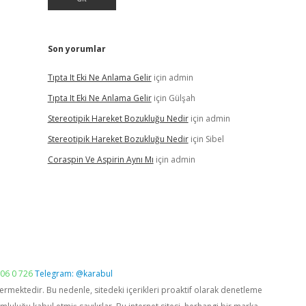
Son yorumlar
Tıpta It Eki Ne Anlama Gelir
için
admin
Tıpta It Eki Ne Anlama Gelir
için
Gülşah
Stereotipik Hareket Bozukluğu Nedir
için
admin
Stereotipik Hareket Bozukluğu Nedir
için
Sibel
Coraspin Ve Aspirin Aynı Mı
için
admin
06 0 726
Telegram: @karabul
vermektedir. Bu nedenle, sitedeki içerikleri proaktif olarak denetleme