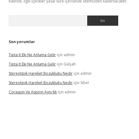
halinde, ilgili içerikler yasal süre içerisinde sitemizden kaldırılacaktır.
Arama
Son yorumlar
Tıpta It Eki Ne Anlama Gelir
için
admin
Tıpta It Eki Ne Anlama Gelir
için
Gülşah
Stereotipik Hareket Bozukluğu Nedir
için
admin
Stereotipik Hareket Bozukluğu Nedir
için
Sibel
Coraspin Ve Aspirin Aynı Mı
için
admin