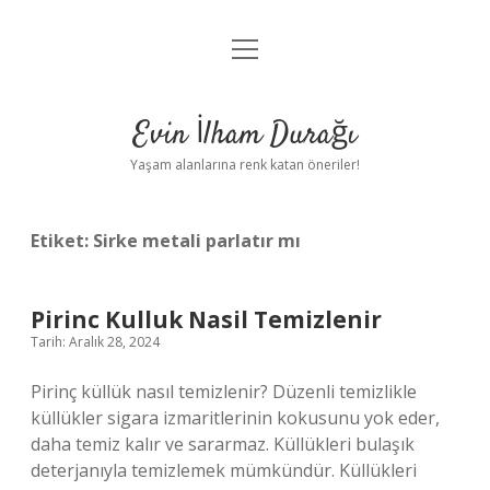
menüyü
Anasayfa
aç
Gizlilik Politikası
Evin İlham Durağı
Yasal Uyarı
Yaşam alanlarına renk katan öneriler!
Hakkımızda
Etiket:
Sirke metali parlatır mı
Pirinc Kulluk Nasil Temizlenir
Tarih: Aralık 28, 2024
Pirinç küllük nasıl temizlenir? Düzenli temizlikle
küllükler sigara izmaritlerinin kokusunu yok eder,
daha temiz kalır ve sararmaz. Küllükleri bulaşık
deterjanıyla temizlemek mümkündür. Küllükleri