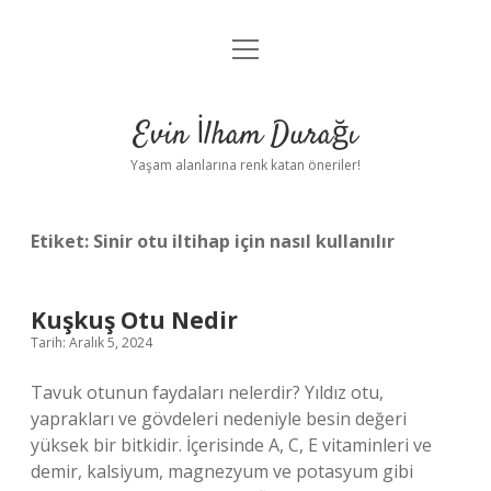
menüyü
Anasayfa
aç
Gizlilik Politikası
Evin İlham Durağı
Yasal Uyarı
Yaşam alanlarına renk katan öneriler!
Hakkımızda
Etiket:
Sinir otu iltihap için nasıl kullanılır
Kuşkuş Otu Nedir
Tarih: Aralık 5, 2024
Tavuk otunun faydaları nelerdir? Yıldız otu,
yaprakları ve gövdeleri nedeniyle besin değeri
yüksek bir bitkidir. İçerisinde A, C, E vitaminleri ve
demir, kalsiyum, magnezyum ve potasyum gibi