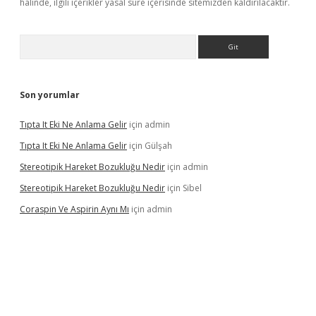
halinde, ilgili içerikler yasal süre içerisinde sitemizden kaldırılacaktır.
Arama
Son yorumlar
Tıpta It Eki Ne Anlama Gelir
için
admin
Tıpta It Eki Ne Anlama Gelir
için
Gülşah
Stereotipik Hareket Bozukluğu Nedir
için
admin
Stereotipik Hareket Bozukluğu Nedir
için
Sibel
Coraspin Ve Aspirin Aynı Mı
için
admin