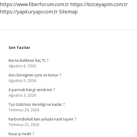
https://www.fiberforum.com.tr
https://bizceyapim.com.tr
https://yapkuryapi.com.tr
Sitemap
Sidebar
Son Yazılar
Bursa Balıkesir kaç TL ?
Ağustos 6, 2026
Avcı böreğinin içine ne konur ?
Ağustos 5, 2026
6 parmak hangi sendrom ?
Ağustos 3, 2026
Tuz Gölü’nün derinliği ne kadar ?
Temmuz 29, 2026
Karbondioksit kan yoluyla nasıl taşınır ?
Temmuz 25, 2026
Kasa işi nedir ?