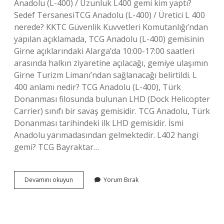
Anadolu (L-400) / Uzunluk L400 gemi kim yaptı?
Sedef TersanesiTCG Anadolu (L-400) / Üretici L 400
nerede? KKTC Güvenlik Kuvvetleri Komutanlığı’ndan
yapılan açıklamada, TCG Anadolu (L-400) gemisinin
Girne açıklarındaki Alarga’da 10:00-17:00 saatleri
arasında halkın ziyaretine açılacağı, gemiye ulaşımın
Girne Turizm Limanı’ndan sağlanacağı belirtildi. L
400 anlamı nedir? TCG Anadolu (L-400), Türk
Donanması filosunda bulunan LHD (Dock Helicopter
Carrier) sınıfı bir savaş gemisidir. TCG Anadolu, Türk
Donanması tarihindeki ilk LHD gemisidir. İsmi
Anadolu yarımadasından gelmektedir. L402 hangi
gemi? TCG Bayraktar…
Denizcilikte
Devamını okuyun
Yorum Bırak
L
400
Ne
Demek