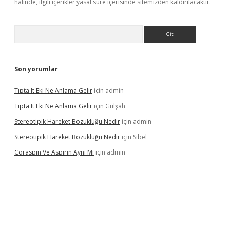
halinde, ilgili içerikler yasal süre içerisinde sitemizden kaldırılacaktır.
Arama
Son yorumlar
Tıpta It Eki Ne Anlama Gelir
için
admin
Tıpta It Eki Ne Anlama Gelir
için
Gülşah
Stereotipik Hareket Bozukluğu Nedir
için
admin
Stereotipik Hareket Bozukluğu Nedir
için
Sibel
Coraspin Ve Aspirin Aynı Mı
için
admin