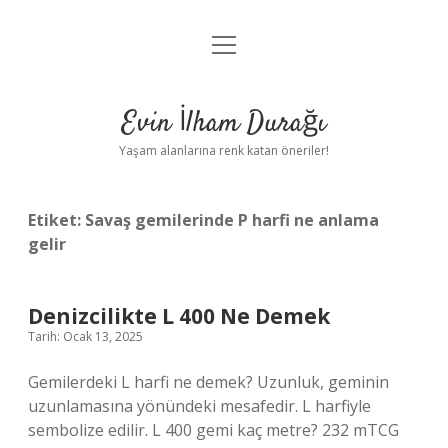
menüyü
Anasayfa
aç
Gizlilik Politikası
Evin İlham Durağı
Yasal Uyarı
Yaşam alanlarına renk katan öneriler!
Hakkımızda
Etiket:
Savaş gemilerinde P harfi ne anlama
gelir
Denizcilikte L 400 Ne Demek
Tarih: Ocak 13, 2025
Gemilerdeki L harfi ne demek? Uzunluk, geminin
uzunlamasına yönündeki mesafedir. L harfiyle
sembolize edilir. L 400 gemi kaç metre? 232 mTCG