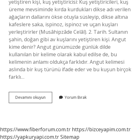
yetiştiren kişi, kuş yetiştiricisi: Kuş yetiştiricileri, kuş
üreme mevsiminde kırda kurdukları dikse adı verilen
ağaçların dallarını ökse otuyla süsleyip, dikse altına
kafeslere saka, ispinoz, ispinoz ve uçan kuşları
yerleştirirler (Musâhipzâde Celâl). 2. Tarih. Sultanın
şahin, doğan gibi av kuşlarını yetiştiren kişi. Angut
kime denir? Angut günümüzde günlük dilde
kullanılan bir kelime olarak kabul edilse de, bu
kelimenin anlamı oldukça farklıdır. Angut kelimesi
aslında bir kuş türünü ifade eder ve bu kuşun birçok
farklı…
Gudubet
Devamını okuyun
Yorum Bırak
Kime
Denir
https://www.fiberforum.com.tr
https://bizceyapim.com.tr
https://yapkuryapi.com.tr
Sitemap