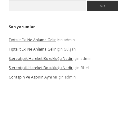
Arama
Son yorumlar
Tıpta It Eki Ne Anlama Gelir
için
admin
Tıpta It Eki Ne Anlama Gelir
için
Gülşah
Stereotipik Hareket Bozukluğu Nedir
için
admin
Stereotipik Hareket Bozukluğu Nedir
için
Sibel
Coraspin Ve Aspirin Aynı Mı
için
admin
vd.casino