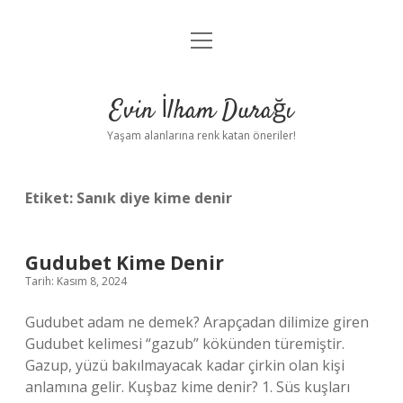
menüyü
Anasayfa
aç
Gizlilik Politikası
Evin İlham Durağı
Yasal Uyarı
Yaşam alanlarına renk katan öneriler!
Hakkımızda
Etiket:
Sanık diye kime denir
Gudubet Kime Denir
Tarih: Kasım 8, 2024
Gudubet adam ne demek? Arapçadan dilimize giren
Gudubet kelimesi “gazub” kökünden türemiştir.
Gazup, yüzü bakılmayacak kadar çirkin olan kişi
anlamına gelir. Kuşbaz kime denir? 1. Süs kuşları