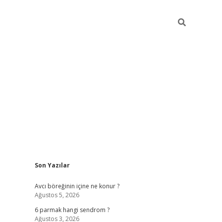
Sidebar
Son Yazılar
vd.casino
Avcı böreğinin içine ne konur ?
Ağustos 5, 2026
6 parmak hangi sendrom ?
Ağustos 3, 2026