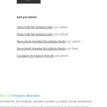
Son yorumlar
Tıpta It Eki Ne Anlama Gelir
için
admin
Tıpta It Eki Ne Anlama Gelir
için
Gülşah
Stereotipik Hareket Bozukluğu Nedir
için
admin
Stereotipik Hareket Bozukluğu Nedir
için
Sibel
Coraspin Ve Aspirin Aynı Mı
için
admin
06 0 726
Telegram: @karabul
vermektedir. Bu nedenle, sitedeki içerikleri proaktif olarak denetleme