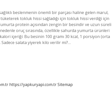
 sağlıklı beslenmenin önemli bir parçası haline gelen marul,
tüketerek tokluk hissi sağladığı için tokluk hissi verdiği için
? Yumurta protein açısından zengin bir besindir ve uzun süreli
u nedenle oruç sırasında, özellikle sahurda yumurta ürünleri
 kalori içeriği: Bu besinin 100 gramı 30 kcal, 1 porsiyon (orta
 Sadece salata yiyerek kilo verilir mi?…
om.tr
https://yapkuryapi.com.tr
Sitemap