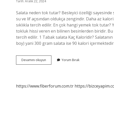
Tarih: Aralık 22, 2024
Salata neden tok tutar? Besleyici özelliği sayesinde
su ve lif açısından oldukça zengindir. Daha az kalori 
sıklıkla tercih edilir. En çok hangi yemek tok tutar
tokluk hissi veren en bilinen besinlerden biridir. B
tercih edilir. 1 Tabak salata Kaç Kaloridir? Salatanın
boy) yani 300 gram salata ise 90 kalori içermektedir.
Salata
Devamını okuyun
Yorum Bırak
Yemek
Tok
Tutar
Mı
https://www.fiberforum.com.tr
https://bizceyapim.c