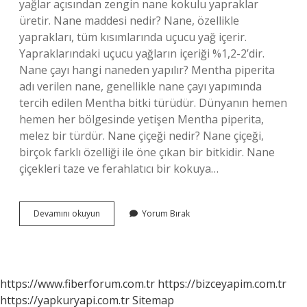
yağlar açısından zengin nane kokulu yapraklar
üretir. Nane maddesi nedir? Nane, özellikle
yaprakları, tüm kısımlarında uçucu yağ içerir.
Yapraklarındaki uçucu yağların içeriği %1,2-2’dir.
Nane çayı hangi naneden yapılır? Mentha piperita
adı verilen nane, genellikle nane çayı yapımında
tercih edilen Mentha bitki türüdür. Dünyanın hemen
hemen her bölgesinde yetişen Mentha piperita,
melez bir türdür. Nane çiçeği nedir? Nane çiçeği,
birçok farklı özelliği ile öne çıkan bir bitkidir. Nane
çiçekleri taze ve ferahlatıcı bir kokuya…
Nane
Devamını okuyun
Yorum Bırak
Hangi
Bitkiden
Elde
Edilir
https://www.fiberforum.com.tr
https://bizceyapim.com.tr
https://yapkuryapi.com.tr
Sitemap