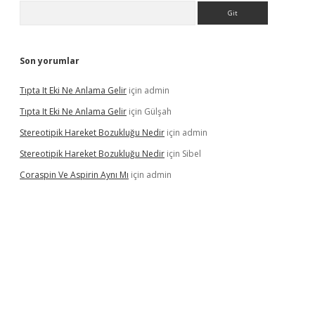
Arama
Son yorumlar
Tıpta It Eki Ne Anlama Gelir
için
admin
Tıpta It Eki Ne Anlama Gelir
için
Gülşah
Stereotipik Hareket Bozukluğu Nedir
için
admin
Stereotipik Hareket Bozukluğu Nedir
için
Sibel
Coraspin Ve Aspirin Aynı Mı
için
admin
d.casino