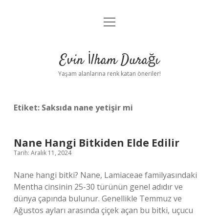
menüyü
Anasayfa
aç
Gizlilik Politikası
Evin İlham Durağı
Yasal Uyarı
Yaşam alanlarına renk katan öneriler!
Hakkımızda
Etiket:
Saksıda nane yetişir mi
Nane Hangi Bitkiden Elde Edilir
Tarih: Aralık 11, 2024
Nane hangi bitki? Nane, Lamiaceae familyasındaki
Mentha cinsinin 25-30 türünün genel adıdır ve
dünya çapında bulunur. Genellikle Temmuz ve
Ağustos ayları arasında çiçek açan bu bitki, uçucu