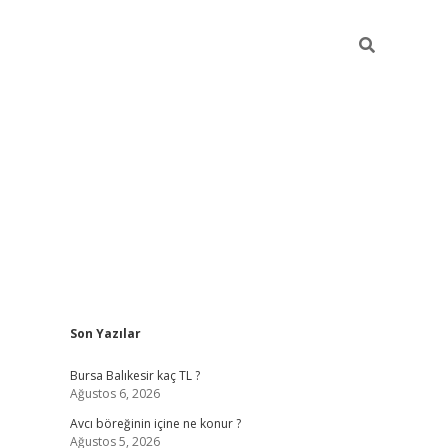
Sidebar
Son Yazılar
vd.casino
Bursa Balıkesir kaç TL ?
Ağustos 6, 2026
Avcı böreğinin içine ne konur ?
Ağustos 5, 2026