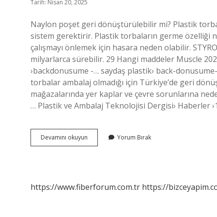
Tarih: Nisan 20, 2025
Naylon poşet geri dönüştürülebilir mi? Plastik torbal
sistem gerektirir. Plastik torbaların germe özelliğ
çalışmayı önlemek için hasara neden olabilir. STYR
milyarlarca sürebilir. 29 Hangi maddeler Muscle 20
›backdonusume -… saydaş plastik› back-donusume-n
torbalar ambalaj olmadığı için Türkiye’de geri dönü
mağazalarında yer kaplar ve çevre sorunlarına neden
… Plastik ve Ambalaj Teknolojisi Dergisi› Haberler 
Poşet
Devamını okuyun
Yorum Bırak
Nasıl
Geri
Dönüştürülür
https://www.fiberforum.com.tr
https://bizceyapim.c