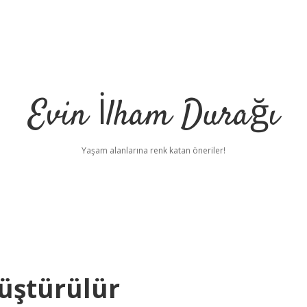
Evin İlham Durağı
Yaşam alanlarına renk katan öneriler!
nüştürülür