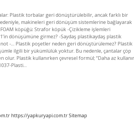
ar: Plastik torbalar geri dönüştürülebilir, ancak farklı bir
i nedeniyle, makineleri geri dönüşüm sistemlerine bağlayarak
OFOAM köpüğü: Strafor köpük -Çizikleme işlemleri
21’in dönüşümüne girmez? -Saydaş plastikaydaş plastik
ot -… Plastik poşetler neden geri dönüştürülemez? Plastik
şümle ilgili bir yükümlülük yoktur. Bu nedenle, çantalar çöp
 olur. Plastik kullanırken çevresel formül; “Daha az kullanı
›1037-Plasti…
om.tr
https://yapkuryapi.com.tr
Sitemap