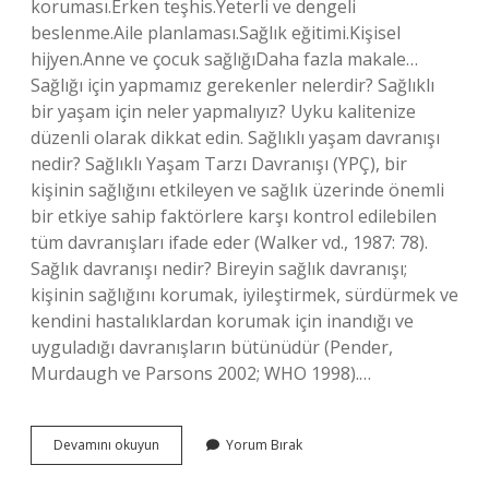
koruması.Erken teşhis.Yeterli ve dengeli
beslenme.Aile planlaması.Sağlık eğitimi.Kişisel
hijyen.Anne ve çocuk sağlığıDaha fazla makale…
Sağlığı için yapmamız gerekenler nelerdir? Sağlıklı
bir yaşam için neler yapmalıyız? Uyku kalitenize
düzenli olarak dikkat edin. Sağlıklı yaşam davranışı
nedir? Sağlıklı Yaşam Tarzı Davranışı (YPÇ), bir
kişinin sağlığını etkileyen ve sağlık üzerinde önemli
bir etkiye sahip faktörlere karşı kontrol edilebilen
tüm davranışları ifade eder (Walker vd., 1987: 78).
Sağlık davranışı nedir? Bireyin sağlık davranışı;
kişinin sağlığını korumak, iyileştirmek, sürdürmek ve
kendini hastalıklardan korumak için inandığı ve
uyguladığı davranışların bütünüdür (Pender,
Murdaugh ve Parsons 2002; WHO 1998).…
Sağlığı
Devamını okuyun
Yorum Bırak
Koruyan
Davranışlar