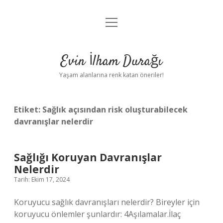
menüyü
Anasayfa
aç
Gizlilik Politikası
Evin İlham Durağı
Yasal Uyarı
Yaşam alanlarına renk katan öneriler!
Hakkımızda
Etiket:
Sağlık açısından risk oluşturabilecek
davranışlar nelerdir
Sağlığı Koruyan Davranışlar
Nelerdir
Tarih: Ekim 17, 2024
Koruyucu sağlık davranışları nelerdir? Bireyler için
koruyucu önlemler şunlardır: 4Aşılamalar.İlaç