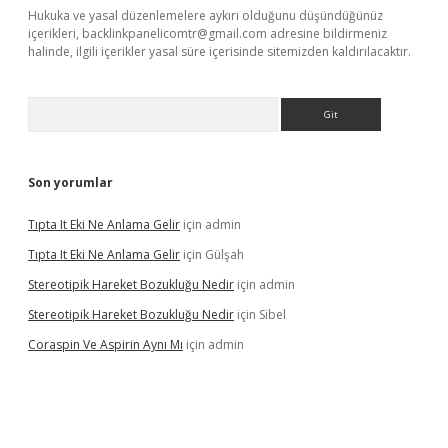
Hukuka ve yasal düzenlemelere aykırı olduğunu düşündüğünüz
içerikleri,
backlinkpanelicomtr@gmail.com
adresine bildirmeniz
halinde, ilgili içerikler yasal süre içerisinde sitemizden kaldırılacaktır.
Arama
Son yorumlar
Tıpta It Eki Ne Anlama Gelir
için
admin
Tıpta It Eki Ne Anlama Gelir
için
Gülşah
Stereotipik Hareket Bozukluğu Nedir
için
admin
Stereotipik Hareket Bozukluğu Nedir
için
Sibel
Coraspin Ve Aspirin Aynı Mı
için
admin