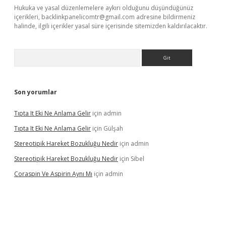
Hukuka ve yasal düzenlemelere aykırı olduğunu düşündüğünüz
içerikleri,
backlinkpanelicomtr@gmail.com
adresine bildirmeniz
halinde, ilgili içerikler yasal süre içerisinde sitemizden kaldırılacaktır.
Arama
Son yorumlar
Tıpta It Eki Ne Anlama Gelir
için
admin
Tıpta It Eki Ne Anlama Gelir
için
Gülşah
Stereotipik Hareket Bozukluğu Nedir
için
admin
Stereotipik Hareket Bozukluğu Nedir
için
Sibel
Coraspin Ve Aspirin Aynı Mı
için
admin