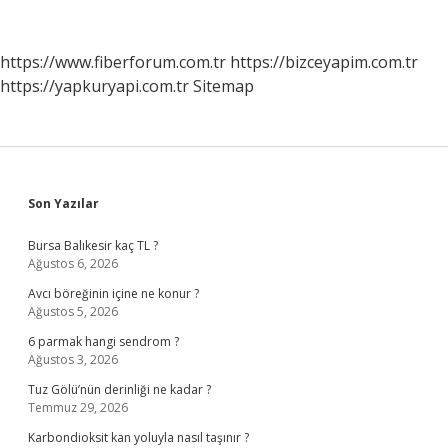
Nasıl
Anlaşılır
https://www.fiberforum.com.tr
https://bizceyapim.com.tr
https://yapkuryapi.com.tr
Sitemap
Sidebar
Son Yazılar
Bursa Balıkesir kaç TL ?
Ağustos 6, 2026
Avcı böreğinin içine ne konur ?
Ağustos 5, 2026
6 parmak hangi sendrom ?
Ağustos 3, 2026
Tuz Gölü’nün derinliği ne kadar ?
Temmuz 29, 2026
Karbondioksit kan yoluyla nasıl taşınır ?