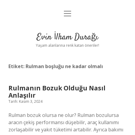
menüyü
Anasayfa
aç
Gizlilik Politikası
Evin İlham Durağı
Yasal Uyarı
Yaşam alanlarına renk katan öneriler!
Hakkımızda
Etiket:
Rulman boşluğu ne kadar olmalı
Rulmanın Bozuk Olduğu Nasıl
Anlaşılır
Tarih: Kasım 3, 2024
Rulman bozuk olursa ne olur? Rulman bozulursa
aracın çekiş performansı düşebilir, araç kullanımı
zorlaşabilir ve yakıt tüketimi artabilir. Ayrıca bakımı