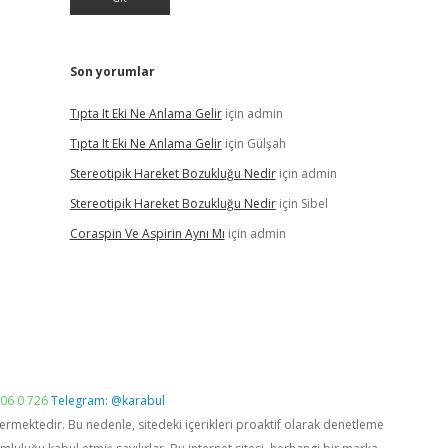
Son yorumlar
Tıpta It Eki Ne Anlama Gelir
için
admin
Tıpta It Eki Ne Anlama Gelir
için
Gülşah
Stereotipik Hareket Bozukluğu Nedir
için
admin
Stereotipik Hareket Bozukluğu Nedir
için
Sibel
Coraspin Ve Aspirin Aynı Mı
için
admin
06 0 726
Telegram: @karabul
vermektedir. Bu nedenle, sitedeki içerikleri proaktif olarak denetleme