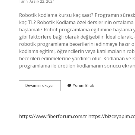
Tarih: Aralık 22, 2024
Robotik kodlama kursu kaç saat? Programın süresi:
kaç TL? Robotik Kodlama özel derslerinin ortalama f
başlamalı? Robot programlama eğitimine başlama yaşı,
gibi faktörlere bağlı olarak değişebilir. İdeal olarak
robotik programlama becerilerini edinmeye hazır ol
kodlama eğitimi, öğrencilerin veya katılımcıların r
becerileri edinmelerine yardımcı olur. Kodlanan ve k
programlama ile üretilen kodlamanın sonucu ekra
Robotik
Devamını okuyun
Yorum Bırak
Kodlama
Eğitimi
Ne
Kadar
Sürer
https://www.fiberforum.com.tr
https://bizceyapim.c