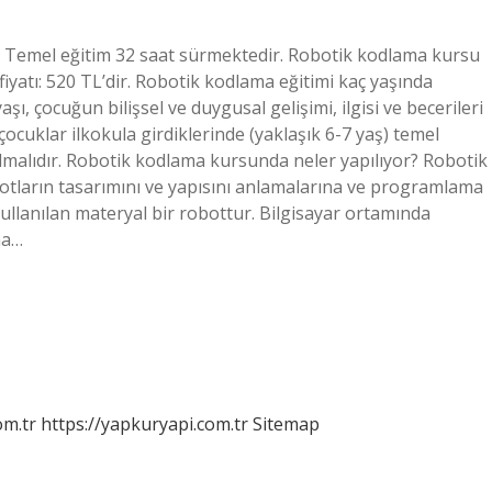
 Temel eğitim 32 saat sürmektedir. Robotik kodlama kursu
iyatı: 520 TL’dir. Robotik kodlama eğitimi kaç yaşında
 çocuğun bilişsel ve duygusal gelişimi, ilgisi ve becerileri
, çocuklar ilkokula girdiklerinde (yaklaşık 6-7 yaş) temel
malıdır. Robotik kodlama kursunda neler yapılıyor? Robotik
obotların tasarımını ve yapısını anlamalarına ve programlama
ullanılan materyal bir robottur. Bilgisayar ortamında
na…
om.tr
https://yapkuryapi.com.tr
Sitemap