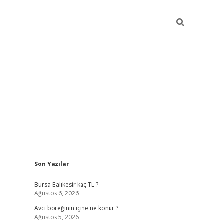
Sidebar
Son Yazılar
vd.casino
Bursa Balıkesir kaç TL ?
Ağustos 6, 2026
Avcı böreğinin içine ne konur ?
Ağustos 5, 2026