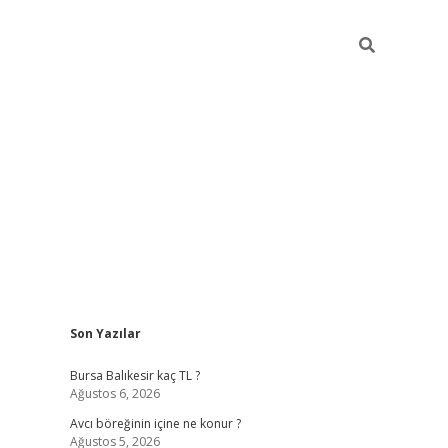
Sidebar
Son Yazılar
vd.casino
Bursa Balıkesir kaç TL ?
Ağustos 6, 2026
Avcı böreğinin içine ne konur ?
Ağustos 5, 2026