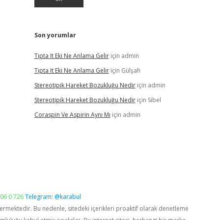
Son yorumlar
Tıpta It Eki Ne Anlama Gelir
için
admin
Tıpta It Eki Ne Anlama Gelir
için
Gülşah
Stereotipik Hareket Bozukluğu Nedir
için
admin
Stereotipik Hareket Bozukluğu Nedir
için
Sibel
Coraspin Ve Aspirin Aynı Mı
için
admin
06 0 726
Telegram: @karabul
vermektedir. Bu nedenle, sitedeki içerikleri proaktif olarak denetleme