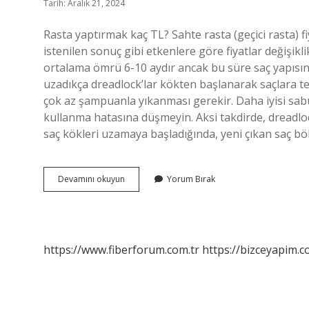
Tarih: Aralık 21, 2024
Rasta yaptırmak kaç TL? Sahte rasta (geçici rasta) f
istenilen sonuç gibi etkenlere göre fiyatlar değişikl
ortalama ömrü 6-10 aydır ancak bu süre saç yapısına
uzadıkça dreadlock’lar kökten başlanarak saçlara te
çok az şampuanla yıkanması gerekir. Daha iyisi sab
kullanma hatasına düşmeyin. Aksi takdirde, dreadlock
saç kökleri uzamaya başladığında, yeni çıkan saç bö
Rasta
Devamını okuyun
Yorum Bırak
Saç
Nasıl
Yapılır
https://www.fiberforum.com.tr
https://bizceyapim.c