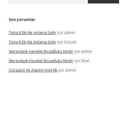
Son yorumlar
Tıpta It Eki Ne Anlama Gelir
için
admin
Tıpta It Eki Ne Anlama Gelir
için
Gülşah
Stereotipik Hareket Bozukluğu Nedir
için
admin
Stereotipik Hareket Bozukluğu Nedir
için
Sibel
Coraspin Ve Aspirin Aynı Mı
için
admin
d.casino