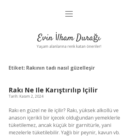
menüyü
Anasayfa
aç
Gizlilik Politikası
Evin İlham Durağı
Yasal Uyarı
Yaşam alanlarına renk katan öneriler!
Hakkımızda
Etiket:
Rakının tadı nasıl güzelleşir
Rakı Ne Ile Karıştırılıp Içilir
Tarih: Kasım 2, 2024
Rakı en güzel ne ile içilir? Rakı, yüksek alkollü ve
anason içerikli bir içecek olduğundan yemeklerle
tüketilemez, ancak küçük bir garnitürle, yani
mezelerle tüketilebilir. Yağlı bir peynir, kavun vb.