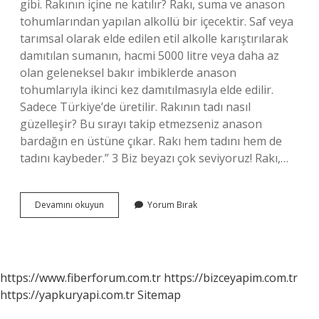
gibi. Rakının içine ne katılır? Rakı, suma ve anason
tohumlarından yapılan alkollü bir içecektir. Saf veya
tarımsal olarak elde edilen etil alkolle karıştırılarak
damıtılan sumanın, hacmi 5000 litre veya daha az
olan geleneksel bakır imbiklerde anason
tohumlarıyla ikinci kez damıtılmasıyla elde edilir.
Sadece Türkiye’de üretilir. Rakının tadı nasıl
güzelleşir? Bu sırayı takip etmezseniz anason
bardağın en üstüne çıkar. Rakı hem tadını hem de
tadını kaybeder.” 3 Biz beyazı çok seviyoruz! Rakı,…
Rakı
Devamını okuyun
Yorum Bırak
Ne
Ile
Karıştırılıp
Içilir
https://www.fiberforum.com.tr
https://bizceyapim.com.tr
https://yapkuryapi.com.tr
Sitemap